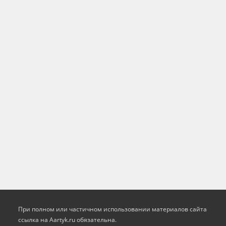
При полном или частичном использовании материалов сайта
ссылка на Aartyk.ru oбязательна.