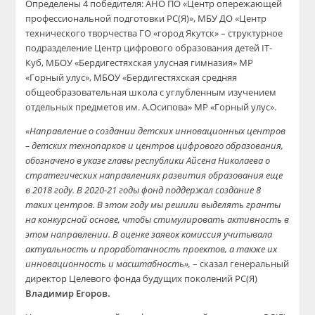
Определены 4 победителя: АНО ПО «Центр опережающей
профессиональной подготовки РС(Я)», МБУ ДО «Центр
технического творчества ГО «город Якутск» – структурное
подразделение Центр цифрового образования детей IT-
Куб, МБОУ «Бердигестяхская улусная гимназия» МР
«Горный улус», МБОУ «Бердигестяхская средняя
общеобразовательная школа с углубленным изучением
отдельных предметов им. А.Осипова» МР «Горный улус».
«Направление о создании детских инновационных центров
– детских технопарков и центров цифрового образования,
обозначено в указе главы республики Айсена Николаева о
стратегических направлениях развития образования еще
в 2018 году. В 2020-21 годы фонд поддержал создание 8
таких центров. В этом году мы решили выделять гранты
на конкурсной основе, чтобы стимулировать активность в
этом направлении. В оценке заявок комиссия учитывала
актуальность и проработанность проектов, а также их
инновационность и масштабность»,
– сказал генеральный
директор Целевого фонда будущих поколений РС(Я)
Владимир Егоров.