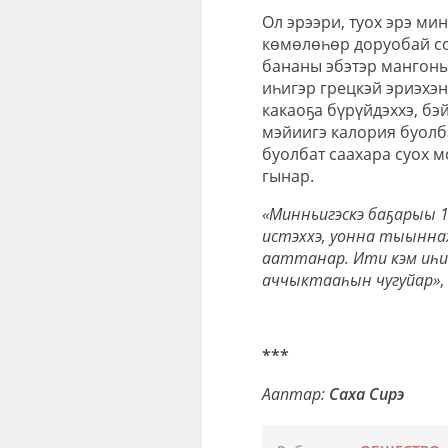
Ол эрээри, туох эрэ ми
көмөлөһөр доруобай со
бананы эбэтэр мангоны
иһигэр грецкэй эриэхэн
какаоҕа бүрүйдэххэ, бэ
мэйиигэ калория буолба
буолбат саахара суох м
гынар.
«Минньигэскэ баҕарыы 1
истэххэ, уонна тыыннах
ааттанар. Ити кэм иһи
аччыктааһын чугуйар»
,
***
Ааптар:
Саха Сирэ