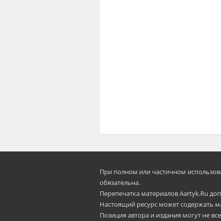
При полном или частичном использован
oбязательна.
Перепечатка материалов Aartyk.Ru допу
Настоящий ресурс может содержать м
Позиция автора и издания могут не все