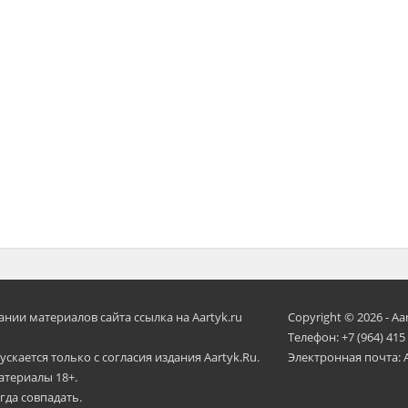
ии материалов сайта ссылка на Aartyk.ru
Copyright © 2026 - Aa
Телефон: +7 (964) 415
скается только с согласия издания Aartyk.Ru.
Электронная почта: 
атериалы 18+.
гда совпадать.