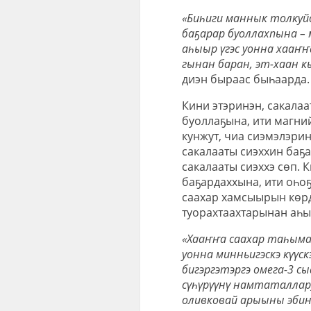
«Биһиги маннык толкуйд
баҕарар буоллахпына – м
аһыыр үгэс уонна хааҥ
гынан баран, эт-хаан к
диэн быраас быһаарда.
Кини этэринэн, сакалаа
буоллаҕына, ити магний
кунжут, чиа сиэмэлэрин
сакалааты сиэххин баҕ
сакалааты сиэххэ сөп. 
баҕардаххына, ити оһо
саахар хамсыырын көрд
туорахтаахтарынан аһы
«Хааҥҥа саахар таһым
уонна минньигэскэ күү
бигэргэтэргэ омега-3 с
сүһүрүүнү намтаталлар)
оливковай арыыны эбиҥ