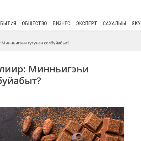
$
81.41
0.48
ОБЫТИЯ
ОБЩЕСТВО
БИЗНЕС
ЭКСПЕРТ
САХАЛЫЫ
ЯКУ
: Минньигэһи тугунан солбуйабыт?
элиир: Минньигэһи
буйабыт?