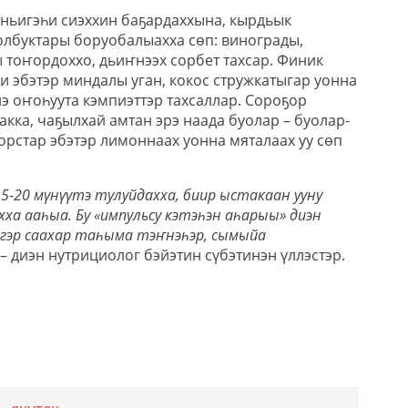
нньигэһи сиэххин баҕардаххына, кырдьык
лбуктары боруобалыахха сөп: винограды,
 тоҥордоххо, дьиҥнээх сорбет тахсар. Финик
и эбэтэр миндалы уган, кокос стружкатыгар уонна
йэ оҥоһуута кэмпиэттэр тахсаллар. Сороҕор
кка, чаҕылхай амтан эрэ наада буолар – буолар-
орстар эбэтэр лимоннаах уонна мяталаах уу сөп
5-20 мүнүүтэ тулуйдахха, биир ыстакаан ууну
ха ааһыа. Бу «импульсу кэтэһэн аһарыы» диэн
гэр саахар таһыма тэҥнэһэр, сымыйа
 – диэн нутрициолог бэйэтин сүбэтинэн үллэстэр.