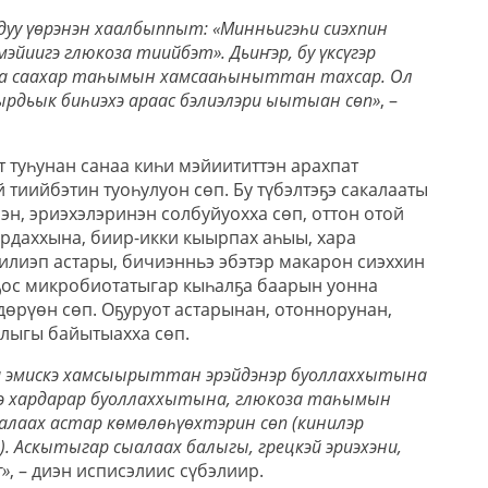
уу үөрэнэн хаалбыппыт: «Минньигэһи сиэхпин
эйиигэ глюкоза тиийбэт». Дьиҥэр, бу үксүгэр
ҥа саахар таһымын хамсааһыныттан тахсар. Ол
ырдьык биһиэхэ араас бэлиэлэри ыытыан сөп»
, –
т туһунан санаа киһи мэйиититтэн арахпат
 тиийбэтин туоһулуон сөп. Бу түбэлтэҕэ сакалааты
эн, эриэхэлэринэн солбуйуохха сөп, оттон отой
ардаххына, биир-икки кыырпах аһыы, хара
Килиэп астары, бичиэнньэ эбэтэр макарон сиэххин
ҕос микробиотатыгар кыһалҕа баарын уонна
өрүөн сөп. Оҕуруот астарынан, отоннорунан,
лыгы байытыахха сөп.
а эмискэ хамсыырыттан эрэйдэнэр буоллаххытына
скэ хардарар буоллаххытына, глюкоза таһымын
ыалаах астар көмөлөһүөхтэрин сөп (кинилэр
. Аскытыгар сыалаах балыгы, грецкэй эриэхэни,
»
, – диэн исписэлиис сүбэлиир.