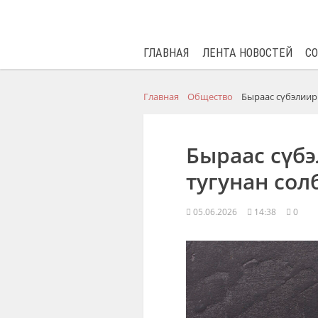
ГЛАВНАЯ
ЛЕНТА НОВОСТЕЙ
С
Главная
Общество
Быраас сүбэлиир
Быраас сүб
тугунан сол
05.06.2026
14:38
0