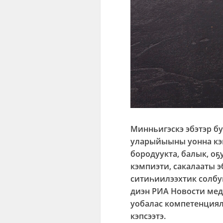
Минньигэскэ эбэтэр бу
уларыйыыны
уонна кэ
бородуукта, балык, оҕ
кэмпиэти, сакалааты э
ситиһиилээхтик солбуй
диэн РИА Новости ме
уобалас компетенция
кэпсээтэ.