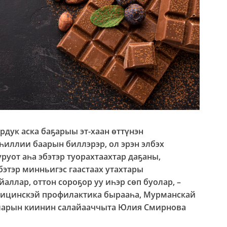
рдук аска баҕарыы эт-хаан өттүнэн
һиллии баарын биллэрэр, ол эрэн элбэх
уруот аһа эбэтэр туорахтаахтар даҕаны,
бэтэр минньигэс гаастаах утахтары
аллар, оттон сороҕор уу иһэр сөп буолар, –
дицинскэй профилактика бырааһа, Мурманскай
ларын киинин салайааччыта Юлия Смирнова