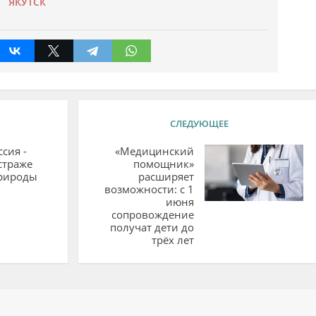
ЯКУТСК
СЛЕДУЮЩЕЕ
сия -
«Медицинский
страже
помощник»
рироды
расширяет
возможности: с 1
июня
сопровождение
получат дети до
трёх лет
ий