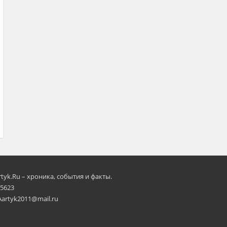
rtyk.Ru – хроника, события и факты.
 5623
Aartyk2011@mail.ru