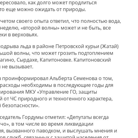
ересовало, как долго может продлиться
что еще можно ожидать от природы.
четом своего опыта ответил, что полностью вода,
а неделю, «второй волны» может и не быть, все
еки в верховьях.
подрыва льда в районе Петровской курьи (Жатай)
ьшой волны, что может грозить подтоплением
лагино, Сырдахе, Капитоновке. Капитоновский
 не вызывает.
в проинформировал Альберта Семенова о том,
 расходы необходимы в последующие годы для
ирования МКУ «Управление ГО, защиты
й от ЧС природного и техногенного характера,
 безопасности».
седатель Гордумы отметил: «Депутаты всегда
чо», в том числе во время ликвидации
я, вызванного паводком, и выслушать мнения и
в служб, связанных с защитой населения от