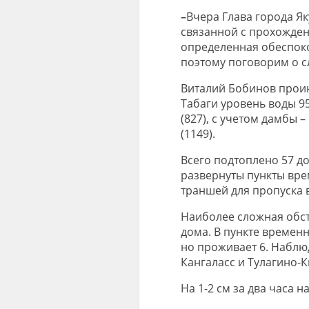
–
Вчера Глава города Я
связанной с прохождени
определенная обеспоко
поэтому поговорим о с
Виталий Бобинов проин
Табаги уровень воды 95
(827), с учетом дамбы –
(1149).
Всего подтоплено 57 до
развернуты пункты вре
траншей для пропуска в
Наиболее сложная обст
дома. В пункте времен
но проживает 6. Наблю
Кангаласс и Тулагино-
На 1-2 см за два часа н