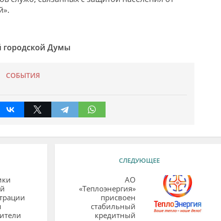
й».
й городской Думы
СОБЫТИЯ
СЛЕДУЮЩЕЕ
ики
АО
й
«Теплоэнергия»
трации
присвоен
и
стабильный
вители
кредитный