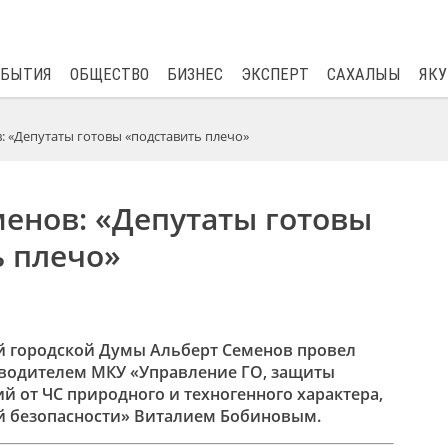
$
81.41
0.48
ОБЫТИЯ
ОБЩЕСТВО
БИЗНЕС
ЭКСПЕРТ
САХАЛЫЫ
ЯКУ
: «Депутаты готовы «подставить плечо»
енов: «Депутаты готовы
ь плечо»
й городской Думы Альберт Семенов провел
оводителем МКУ «Управление ГО, защиты
й от ЧС природного и техногенного характера,
й безопасности» Виталием Бобиновым.