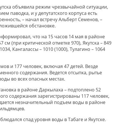
кутска объявила режим чрезвычайной ситуации,
ем паводка, и у депутатского корпуса есть
енность, – начал встречу Альберт Семенов, –
ложившейся обстановке.
формировал, что на 15 часов 14 мая в районе
7 см (при критической отметке 970), Якутска – 849
 1034, Кангалассы – 1010 (1000), Тулагино – 1064
мов и 177 человек, включая 47 детей. Везде
менного содержания. Ведется отсыпка, рытье
оды во всех опасных местах.
ановка в районе Даркылаха – подтоплено 52
ного содержания зарегистрированы 117 человек,
дается незначительный подъем воды в районе
Кильдямцев.
аблюдался спад уровня воды в Табаге и Якутске.