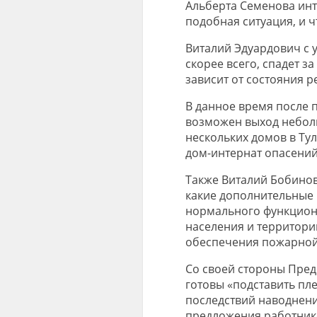
Альберта Семенова инт
подобная ситуация, и 
Виталий Эдуардович с у
скорее всего, спадет з
зависит от состояния р
В данное время после 
возможен выход небол
нескольких домов в Ту
дом-интернат опасений
Также Виталий Бобино
какие дополнительные
нормального функцион
населения и территори
обеспечения пожарной
Со своей стороны Пред
готовы «подставить пле
последствий наводнени
предложения работнико