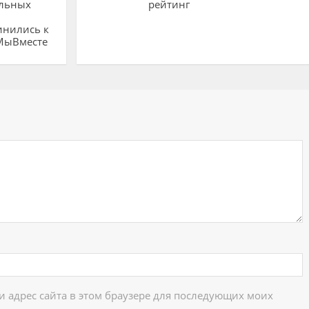
льных
рейтинг
инились к
МыВместе
ий
 и адрес сайта в этом браузере для последующих моих