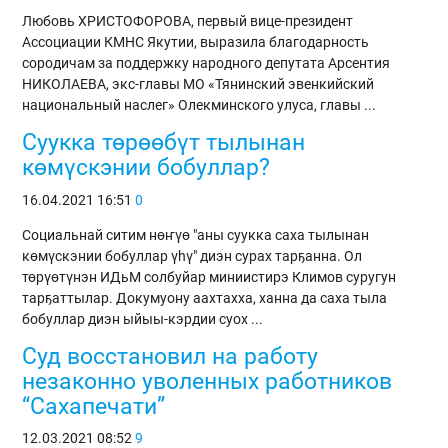
Любовь ХРИСТОФОРОВА, первый вице-президент
Ассоциации КМНС Якутии, выразила благодарность
сородичам за поддержку народного депутата Арсентия
НИКОЛАЕВА, экс-главы МО «Тянинский эвенкийский
национальный наслег» Олекминского улуса, главы ...
Суукка төрөөбүт тылынан
көмүскэнии бобуллар?
16.04.2021
16:51
0
Социальнай ситим нөҥүө "аны суукка саха тылынан
көмүскэнии бобуллар үһү" диэн сурах тарҕанна. Ол
төрүөтүнэн ИДьМ солбуйар миниистирэ Климов суругун
тарҕаттылар. Докумуону аахтахха, ханна да саха тыла
бобуллар диэн ыйыы-кэрдии суох ...
Суд восстановил на работу
незаконно уволенных работников
“Сахапечати”
12.03.2021
08:52
9