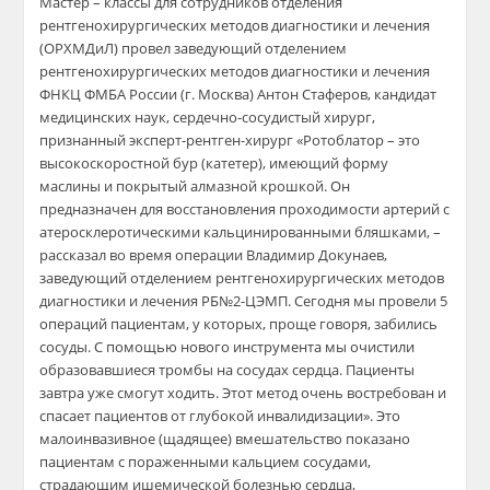
Мастер – классы для сотрудников отделения
рентгенохирургических методов диагностики и лечения
(ОРХМДиЛ) провел заведующий отделением
рентгенохирургических методов диагностики и лечения
ФНКЦ ФМБА России (г. Москва) Антон Стаферов, кандидат
медицинских наук, сердечно-сосудистый хирург,
признанный эксперт-рентген-хирург «Ротоблатор – это
высокоскоростной бур (катетер), имеющий форму
маслины и покрытый алмазной крошкой. Он
предназначен для восстановления проходимости артерий с
атеросклеротическими кальцинированными бляшками, –
рассказал во время операции Владимир Докунаев,
заведующий отделением рентгенохирургических методов
диагностики и лечения РБ№2-ЦЭМП. Сегодня мы провели 5
операций пациентам, у которых, проще говоря, забились
сосуды. С помощью нового инструмента мы очистили
образовавшиеся тромбы на сосудах сердца. Пациенты
завтра уже смогут ходить. Этот метод очень востребован и
спасает пациентов от глубокой инвалидизации». Это
малоинвазивное (щадящее) вмешательство показано
пациентам с пораженными кальцием сосудами,
страдающим ишемической болезнью сердца,