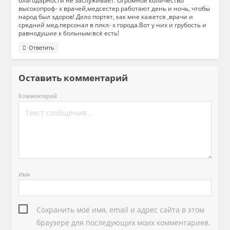
благодарности не заслуживает. Огромное количество
высокопроф- х врачей,медсестер работают день и ночь, чтобы
народ был здоров! Дело портят, как мне кажется ,врачи и
средний мед.персонал в плкл- х города.Вот у них и грубость и
равнодушие к больным:всё есть!
Ответить
Оставить комментарий
Комментарий
Имя
Сохранить моё имя, email и адрес сайта в этом
браузере для последующих моих комментариев.