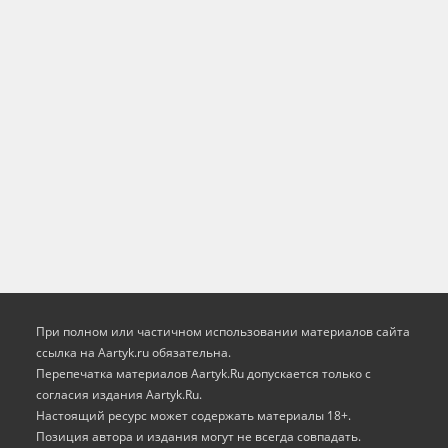
При полном или частичном использовании материалов сайта
ссылка на Aartyk.ru oбязательна.
Перепечатка материалов Aartyk.Ru допускается только с
согласия издания Aartyk.Ru.
Настоящий ресурс может содержать материалы 18+.
Позиция автора и издания могут не всегда совпадать.