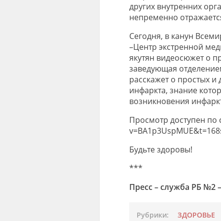
других внутренних орга
непременно отражается
Сегодня, в канун Всем
–Центр экстренной ме
якутян видеосюжет о п
заведующая отделение
расскажет о простых и
инфаркта, знание кото
возникновения инфарк
Просмотр доступен по с
v=BA1p3UspMUE&t=168
Будьте здоровы!
***
Пресс – служба РБ №2
Рубрики:
ЗДОРОВЬЕ