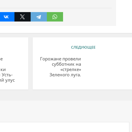
СЛЕДУЮЩЕЕ
е
Горожане провели
ы
субботник на
ики
«стрелке»
 Усть-
Зеленого луга.
й улус
ий