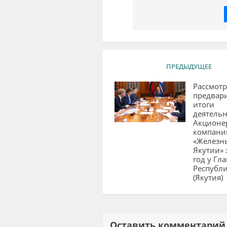
ПРЕДЫДУЩЕЕ
Рассмот
предвар
итоги
деятельн
Акционе
компани
«Железн
Якутии» 
год у Гл
Республи
(Якутия)
Оставить комментар