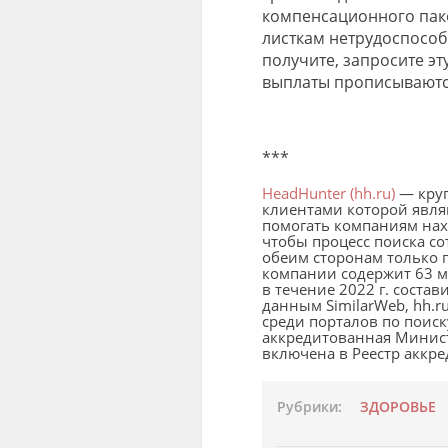
компенсационного пак
листкам нетрудоспособн
получите, запросите э
выплаты прописываются
***
HeadHunter (hh.ru)
— круп
клиентами которой явля
помогать компаниям нахо
чтобы процесс поиска с
обеим сторонам только 
компании содержит 63 м
в течение 2022 г. соста
данным
SimilarWeb
, hh.
среди порталов по поиск
аккредитованная Минист
включена в Реестр аккр
Рубрики:
ЗДОРОВЬЕ