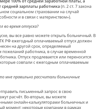
змере 100% от средней заработной платы, а
т средней зарплаты работника
(п. 2 ст. 7 закона
ьном социальном страховании на случай
обности и в связи с материнством»).
ел во время отпуска?
уске, вы все равно можете открыть больничный. В
24 ТК РФ ежегодный оплачиваемый отпуск должен
несен на другой срок, определяемый
м пожеланий работника, в случае временной
ботника. Отпуск продлевается или переносится
, которые совпали с ежегодным оплачиваемым
что мне правильно рассчитали больничные
отправить письменный запрос в свою
ажут расчёт. Во-вторых, вы можете
ичными онлайн-калькуляторами больничных и
ый момент: некоторые компании в рамках