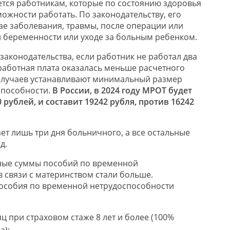
тся работникам, которые по состоянию здоровья
жности работать. По законодательству, его
ае заболевания, травмы, после операции или
и беременности или уходе за больным ребенком.
законодательства, если работник не работал два
аработная плата оказалась меньше расчетного
х случаев устанавливают минимальный размер
способности.
В России, в 2024 году МРОТ будет
 рублей, и составит 19242 рубля, против 16242
ет лишь три дня больничного, а все остальные
д.
ьные суммы пособий по временной
в связи с материнством стали больше.
особия по временной нетрудоспособности
яц при страховом стаже 8 лет и более (100%
а);