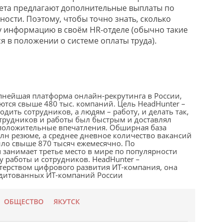
ета предлагают дополнительные выплаты по
ости. Поэтому, чтобы точно знать, сколько
ту информацию в своём HR-отделе (обычно такие
 в положении о системе оплаты труда).
нейшая платформа онлайн-рекрутинга в России,
ются свыше 480 тыс. компаний. Цель HeadHunter –
дить сотрудников, а людям – работу, и делать так,
отрудников и работы был быстрым и доставлял
положительные впечатления. Обширная база
лн резюме, а среднее дневное количество вакансий
вило свыше 870 тысяч ежемесячно. По
ru занимает третье место в мире по популярности
у работы и сотрудников. HeadHunter –
ерством цифрового развития ИТ-компания, она
едитованных ИТ-компаний России
ОБЩЕСТВО
ЯКУТСК