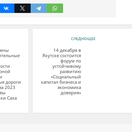
СЛЕДУЮЩЕЕ
рены
14 декабря в
ительные
Якутске состоится
форум по
ости
устойчивому
рной
развитию
и
«Социальный
ые дороги
капитал бизнеса и
за 2023
экономика
авы
доверия»
ки Саха
ий