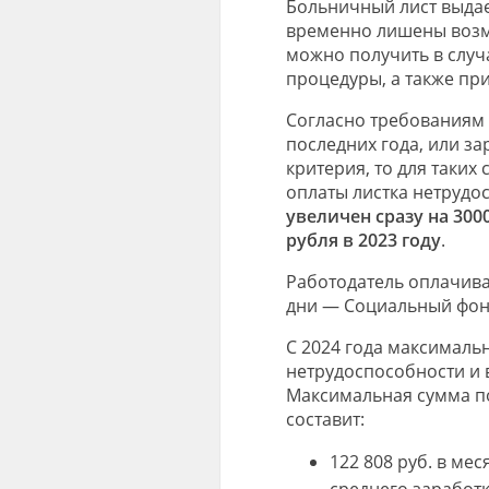
Больничный лист выдае
временно лишены возмо
можно получить в случ
процедуры, а также пр
Согласно требованиям 
последних года, или з
критерия, то для таки
оплаты листка нетрудо
увеличен сразу на 3000
рубля в 2023 году
.
Работодатель оплачива
дни — Социальный фон
С 2024 года максимал
нетрудоспособности и 
Максимальная сумма п
составит:
122 808 руб. в мес
среднего заработк