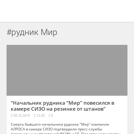
#рудник Мир
“Начальник рудника “Мир” повесился в
камере СИЗО на резинке от штанов”
09.10.2019
12:29
0
Смерть бывшего начальника рудника "Мир" компании
АЛРОСА в камере СИЗО подтвердили пресс-службы
региональных управлений ФСИН и СК. При этом журналисты