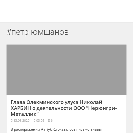
#петр юмшанов
Глава Олекминского улуса Николай
ХАРБИН о деятельности ООО “Нерюнгри-
Металлик”
13.08.2020
03:05
6
В распоряжении Aartyk.Ru оказалось письмо главы