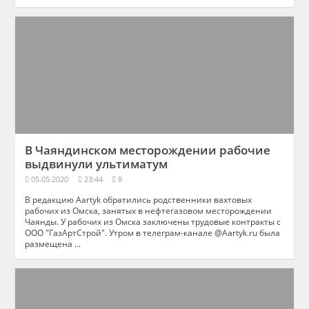
В Чаяндинском месторождении рабочие
выдвинули ультиматум
05.05.2020
23:44
8
В редакцию Aartyk обратились родственники вахтовых
рабочих из Омска, занятых в нефтегазовом месторождении
Чаянды. У рабочих из Омска заключены трудовые контракты с
ООО "ГазАртСтрой". Утром в телеграм-канале @Aartyk.ru была
размещена ...