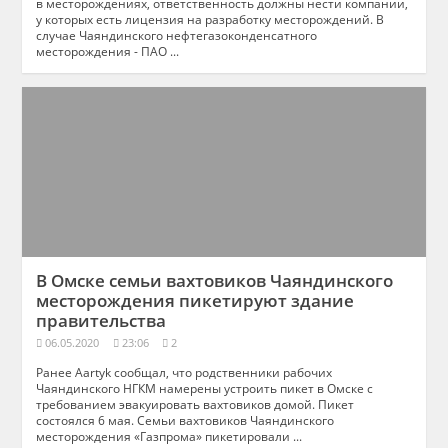
в месторождениях, ответственность должны нести компании,
у которых есть лицензия на разработку месторождений. В
случае Чаяндинского нефтегазоконденсатного
месторождения - ПАО ...
В Омске семьи вахтовиков Чаяндинского
месторождения пикетируют здание
правительства
06.05.2020
23:06
2
Ранее Aartyk сообщал, что родственники рабочих
Чаяндинского НГКМ намерены устроить пикет в Омске с
требованием эвакуировать вахтовиков домой. Пикет
состоялся 6 мая. Семьи вахтовиков Чаяндинского
месторождения «Газпрома» пикетировали ...