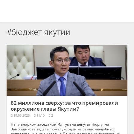
#бюджет якутии
82 миллиона сверху: за что премировали
окружение главы Якутии?
19.06.2026
11:10
2
На пленарном заседании Ил Тумэна депутат Нюргуяна
Заморщикова задала, пожалуй, один из самых неудобных
вопросов нынешней сессии. Почему расходы на содержание