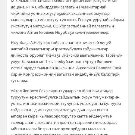
М.К.Аммосов аатынан ХИФУ историческай факультетын
доцена, РНА Сибиирдээҕи салаатын Гуманитарнай
чийчийии уонна хотугу аҕыйах ахсааннаах омуктар
кыһалҕаларын институтун үлэһитэ, Геокултуурунай сайдыы
институтун методиһа, СӨ Уопсастыбаннай палаататын
чилиэнэ Айтал Яковлев Ньурбаҕа кэлэн үлэлээтилэр.
Ньурбаҕа А.Н.Чусовской аатынан техническэй лицей
аактабай саалатыгар «Өрөспүүбүлүкэ сайдыытыгар
личность оруола” тиэмэҕэ лиэксийэ ыытылынна. Тэрээһин
улуус баһылыгын 1-кы солбуйааччыта Артур Яковлев
истиҥ эҕэрдэ тылынан аһылынна. Анжелика Павлова Саха
сирин Конгресс-киинин аатыттан өйдөбүнньүк бэлэхтэри
туттарда.
Айтал Яковлев Саха сирин судаарыстыбаннаһа атаҕар
туруутун, өрөспүүбүлүкэ сайдыытын сүрүн түһүмэхтэрин
уонна инники кэскиллэрин туһунан, үөрэх уонна култуура
сайдыытын, дьон күннээҕи олоҕун-дьаһаҕын кытта
ыпсаран кыра кылаас оҕолоругар кытта өйдөнүмтүө
тылларынан лиэксийэтин дьон сэҥээрэ иһиттилэр, араас
ыйытыылары биэрэн толору хоруйдары ыллылар.