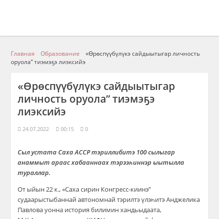
Главная
Образование
«Өрөспүүбүлүкэ сайдыытыгар личность
оруола” тиэмэҕэ лиэксийэ
«Өрөспүүбүлүкэ сайдыытыгар
личность оруола” тиэмэҕэ
лиэксийэ
24.07.2022
00:15
0
Сыл устата Саха АССР тэриллибитэ 100 сылыгар
анаммыт араас хабааннаах тэрээһиннэр ыытылла
тураллар.
От ыйын 22 к., «Саха сирин Конгресс-киинэ”
судаарыстыбаннай автономнай тэрилтэ үлэһитэ Анджелика
Павлова уонна история билимин хандьыдаата,