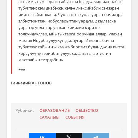
астыммытым – дьон сайыҥҥы былдьаһыктаах, элбэх
түбүктээх кэм диэбэккэ, кэлэн лиэксийэбин сэҥээрэн
иһиттэ, ыйыталаста. Чуолаан оскуола үөрэнээччилэрэ
элбэхтэриттэн, чобуоларыттан үөрдүм. 2 кылааска
үөрэнэр уолаттар улахан киһилии кэриэтэ
толкуйдууллар, ыйытыктарга хоруйдаһаллар. Улахан
махтал Ньурба улууһун дьонугар. Итиэннэ бачча
түбүктээх сайыҥҥы кэмҥэ бириэмэ булан дьону кытта
көрсүһүүнү тэрийбит улуус салалтатыгар истиҥ
махталбын тиэрдэбин».
***
Геннадий АНТОНОВ
Рубрики:
ОБРАЗОВАНИЕ
ОБЩЕСТВО
САХАЛЫЫ
СОБЫТИЯ