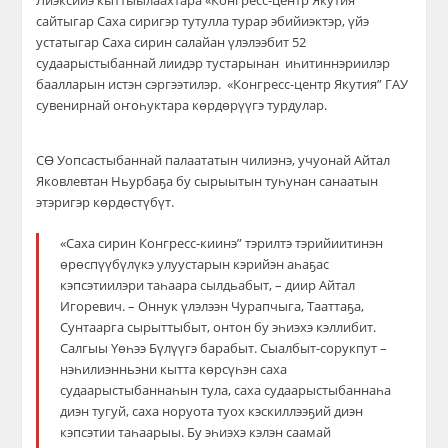
Лиэксийэ кыттыылаахтара «Конгресс-центр Якутия”
сайтыгар Саха сиригэр тутулла турар эбийиэктэр, үйэ
устатыгар Саха сирин салайан үлэлээбит 52
судаарыстыбаннай лиидэр тустарынан иһитиннэриилэр
баалларын истэн сэргээтилэр. «Конгресс-центр Якутия” ГАУ
сувенирнай оҥоһуктара көрдөрүүгэ турдулар.
СӨ Уопсастыбаннай палаататын чилиэнэ, учуонай Айтал
Яковлевтан Ньурбаҕа бу сырыытын туһунан санаатын
этэригэр көрдөстүбүт.
«Саха сирин Конгресс-киинэ” тэрилтэ тэрийиитинэн
өрөспүүбүлүкэ улуустарын кэрийэн аһаҕас
кэпсэтиилэри таһаара сылдьабыт, – диир Айтал
Игоревич. – Оннук үлэлээн Чурапчыга, Тааттаҕа,
Сунтаарга сырыттыбыт, онтон бу эһиэхэ кэллибит.
Салгыы Үөһээ Бүлүүгэ барабыт. Сыалбыт-сорукпут –
нэһилиэнньэни кытта көрсүһэн саха
судаарыстыбаннаһын тула, саха судаарыстыбаннаһа
диэн тугуй, саха норуота туох кэскиллээҕий диэн
кэпсэтии таһаарыы. Бу эһиэхэ кэлэн саамай