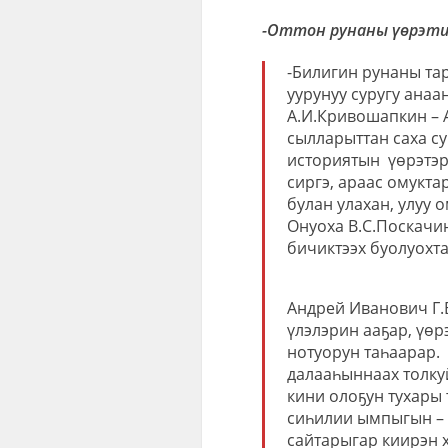
-Оттон рунаны үөрэти
-Билигин рунаны тар
уурунуу суругу анаа
А.И.Кривошапкин – 
сылларыттан саха су
историятын
үөрэтэр
сиргэ, араас омукта
булан улахан, улуу 
Онуоха В.С.Поскачин
бичиктээх буолуохтаа
Андрей Иванович Г.В
үлэлэрин ааҕар, үөр
нотуорун таһаарар.
далааһыннаах толку
кини олоҕун тухары
сиһилии ымпыгын – 
сайтарыгар киирэн 