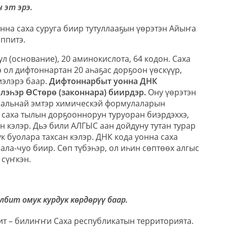
 эт эрэ.
онна саха суруга биир тутуллааҕын үөрэтэн Айыҥа
эппитэ.
ул (основание), 20 аминокислота, 64 кодон. Саха
р ол дифтоннартан 20 аһаҕас дорҕоон үөскүүр,
иэлэрэ баар.
Дифтоннарбыт уонна ДНК
лэһэр ӨСтөрө (законнара) биирдэр.
Ону үөрэтэн
нальнай эмтэр химическэй формулаларын
 саха тылын дорҕооннорун туруоран биэрдэххэ,
н кэлэр. Дьэ били АЛГЫС аан дойдуну тутан турар
 буолара тахсан кэлэр. ДНК кода уонна саха
ала-чуо биир. Сөп түбэһэр, ол иһин сөптөөх алгыс
 сүҥкэн.
лбит омук курдук көрдөрүү баар.
бит – билиҥҥи Саха республикатын территорията.