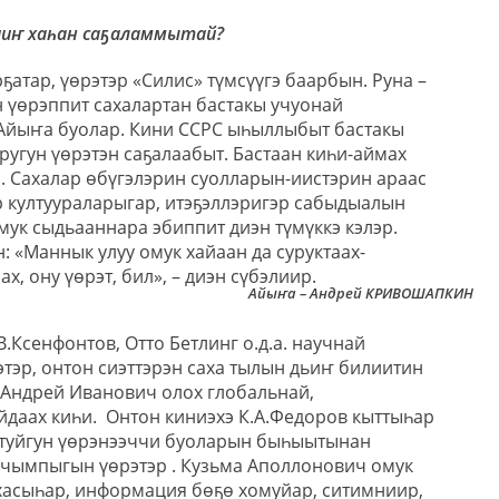
иҥ хаһан саҕаламмытай?
ҕатар, үөрэтэр «Силис» түмсүүгэ баарбын. Руна –
н үөрэппит сахалартан бастакы учуонай
Айыҥа буолар. Кини ССРС ыһыллыбыт бастакы
ругун үөрэтэн саҕалаабыт. Бастаан киһи-аймах
. Сахалар өбүгэлэрин суолларын-иистэрин араас
р култуураларыгар, итэҕэллэригэр сабыдыалын
омук сыдьааннара эбиппит диэн түмүккэ кэлэр.
: «Маннык улуу омук хайаан да суруктаах-
х, ону үөрэт, бил», – диэн сүбэлиир.
Айыҥа – Андрей КРИВОШАПКИН
.Ксенфонтов, Отто Бетлинг о.д.а. научнай
этэр, онтон сиэттэрэн саха тылын дьиҥ билиитин
Андрей Иванович олох глобальнай,
йдаах киһи.
Онтон киниэхэ К.А.Федоров кыттыһар
 туйгун үөрэнээччи буоларын быһыытынан
чымпыгын үөрэтэр . Кузьма Аполлонович омук
хасыһар, информация бөҕө хомуйар, ситимниир,