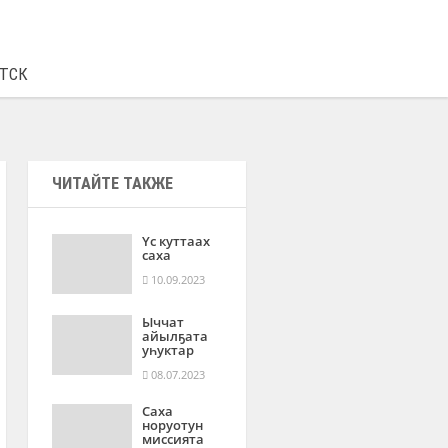
€
93.19
0.39
ТСК
ЧИТАЙТЕ ТАКЖЕ
Үс куттаах
саха
10.09.2023
Ыччат
айылҕата
уһуктар
08.07.2023
Саха
норуотун
миссията