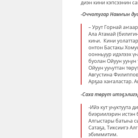
диэн кини кэпсээнин с
-Оччотугар Намҥын ду
– Урут Горнай аҥаар
Ала Атамай (билигин
киһи.
Кини уолаттар
онтон Бастакы Хомус
оонньуур идэлээх үһү
буолан Ойуун ууһун 
Ойуун ууһуттан төрү
Августина Филиппов
Арҕаа хаҥаластар. А
-Саха төрүт итэҕэлигэ
-Ийэ кут уһуктуута 
биэриилэрин истэн 
Алгыстары батыһа с
Сатаҕа, Тиксиигэ Ал
эбиммитим.