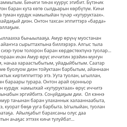
аммытым. Биһиги тиһэх куурус этибит. Бүтэһик
лэн баран кута көтө сылдьарын көрбүтүм. Киһи
а туман курдук намылыйан түһэр «кутуруктаах».
хайдаҕый диэн. Онтон тахсан эппиттэрэ «барда»
ааллаҕым.
сыллаахха быһыылааҕа. Амур өрүһү муостанан
к айаҥҥа сырыттахпына биллэрэрэ. Алгыс тыла
, сиэр-туом толорон баран көрдөстөхпүнэ туолар…
уораан иһэн Амур өрүс иччитин эрэйин-муҥун
, наһаа хараастыбытым, уйадыйбытым. Саатар
мө буолуом диэн тойуктаан барбытым, айаннаан
ктык киртиппиттэр этэ. Уута туолан, ыгыллан,
ан бараары турара. Онтон арай оҕонньор
н курдук
намылхай «кутуруктаах» өрүс иччитэ
сыынабын эргийбитэ. Соһуйдаҕым дии.
Ол кэннэ
 Амур таһынан баран улаханнык халааннаабыта,
э, куорат бөҕө ууга барбыта. Ыгылыйан, туолан
атаҕа.
Айылҕабыт барахсаны олус даа
тын аһаҕас эттээх киһи тулуйбат…