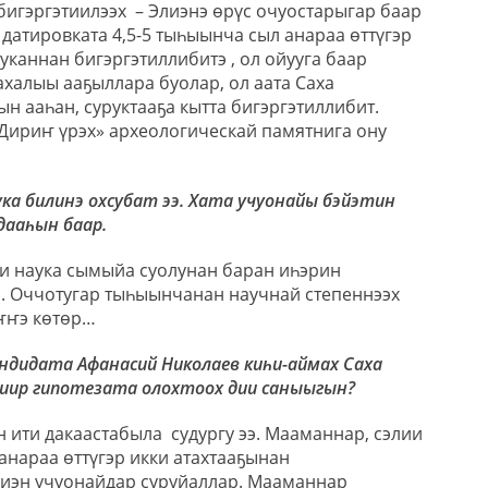
бигэргэтиилээх
– Элиэнэ өрүс очуостарыгар баар
датировката 4,5-5 тыһыынча сыл анараа өттүгэр
каннан бигэргэтиллибитэ , ол ойууга баар
халыы ааҕыллара буолар, ол аата Саха
н ааһан, суруктааҕа кытта бигэргэтиллибит.
ириҥ үрэх» археологическай памятнига ону
ука билинэ охсубат ээ. Хата учуонайы бэйэтин
дааһын баар.
и наука сымыйа суолунан баран иһэрин
. Оччотугар тыһыынчанан научнай степеннээх
эҥҥэ көтөр…
андидата Афанасий Николаев киһи-аймах Саха
иир гипотезата олохтоох дии саныыгын?
н ити дакаастабыла
судургу ээ. Мааманнар, сэлии
 анараа өттүгэр икки атахтааҕынан
иэн учуонайдар суруйаллар. Мааманнар