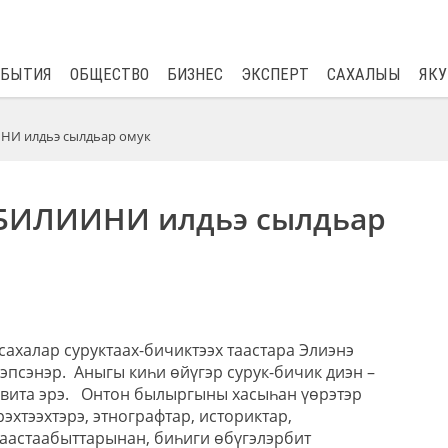
$
80.93
0.2
ОБЫТИЯ
ОБЩЕСТВО
БИЗНЕС
ЭКСПЕРТ
САХАЛЫЫ
ЯКУ
НИ илдьэ сылдьар омук
БИЛИИНИ илдьэ сылдьар
ахалар суруктаах-бичиктээх таастара Элиэнэ
кэпсэнэр.
Аныгы киһи өйүгэр сурук-бичик диэн –
вита эрэ.
Онтон былыргыны хасыһан үөрэтэр
эхтээхтэрэ, этнографтар, историктар,
аастаабыттарынан, биһиги өбүгэлэрбит