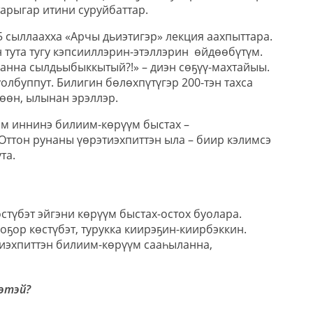
тарыгар итини суруйбаттар.
5 сыллаахха «Арчы дьиэтигэр» лекция аахпыттара.
тута тугу кэпсииллэрин-этэллэрин
өйдөөбүтүм.
анна сылдьыбыккытый?!» – диэн сөҕүү-махтайыы.
олбуппут. Билигин бөлөхпүтүгэр 200-тэн тахса
өөн, ылынан эрэллэр.
м иннинэ билиим-көрүүм быстах –
Оттон рунаны үөрэтиэхпиттэн ыла – биир кэлимсэ
та.
өстүбэт эйгэни көрүүм быстах-остох буолара.
оҕор көстүбэт, турукка киирэҕин-киирбэккин.
иэхпиттэн билиим-көрүүм сааһыланна,
 этэй?