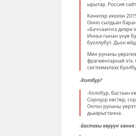
ырытар. Россия сай
Кинилэр иккиэн 201
Онно сылдьан баран 
«Баччааҥҥа диэри х
Инньэ гынан үһүө бу
буоллубут. Дьон өйд
Мин рунаны үөрэтиэ
фрагментарнай этэ. 
систиэмэлээх буолбу
-Холобур?
-Холобур, бастаан к
Сороҕор көстөр, сор
Онтон рунаны үөрэт
дьаарыстанна.
-Бастакы көрүүҥ ханна