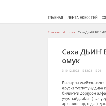
ГЛАВНАЯ
ЛЕНТА НОВОСТЕЙ
С
Главная
История
Саха ДЬИҤ БИЛИИ
Саха ДЬИҤ 
омук
10.12.2022
13:08
26
Былыргы үһүйээннэргэ с
өрүскэ түспүт үһү диэн 
билиҥҥи дорҕоон алфа
учуонайдарбыт (тыл үөр
археологтар, о.д.а.)
дак