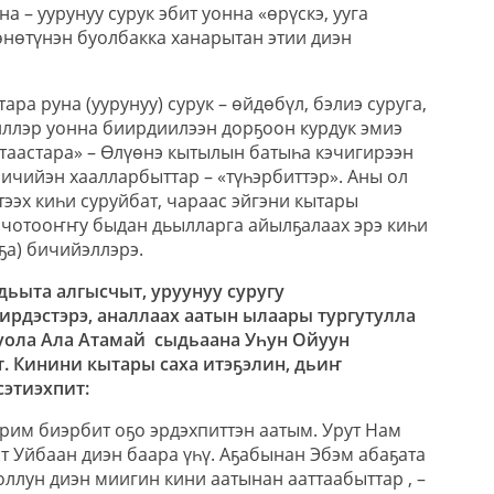
а – уурунуу сурук эбит уонна «өрүскэ, ууга
өнөтүнэн буолбакка ханарытан этии диэн
ра руна (уурунуу) сурук – өйдөбүл, бэлиэ суруга,
иллэр уонна биирдиилээн дорҕоон курдук эмиэ
 таастара» – Өлүөнэ кытылын батыһа кэчигирээн
бичийэн хаалларбыттар – «түһэрбиттэр». Аны ол
тээх киһи суруйбат, чараас эйгэни кытары
ччотооҥҥу быдан дьылларга айылҕалаах эрэ киһи
ҕа) бичийэллэрэ.
дьыта алгысчыт, уруунуу суругу
ирдэстэрэ, аналлаах аатын ылаары тургутулла
уола Ала Атамай
сыдьаана Уһун Ойуун
. Кинини кытары саха итэҕэлин, дьиҥ
сэтиэхпит:
рим биэрбит оҕо эрдэхпиттэн аатым. Урут Нам
т Уйбаан диэн баара үһү. Аҕабынан Эбэм абаҕата
уоллун диэн миигин кини аатынан ааттаабыттар , –