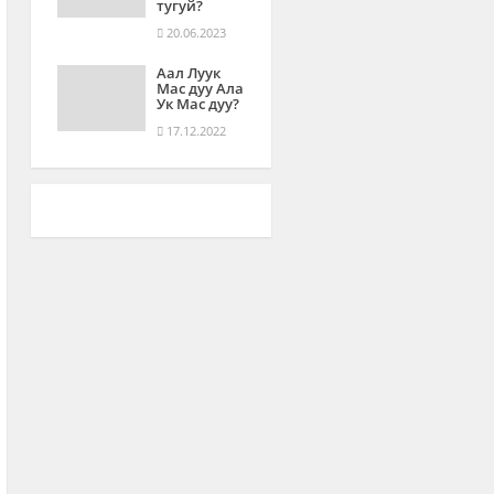
тугуй?
20.06.2023
Аал Луук
Мас дуу Ала
Ук Мас дуу?
17.12.2022