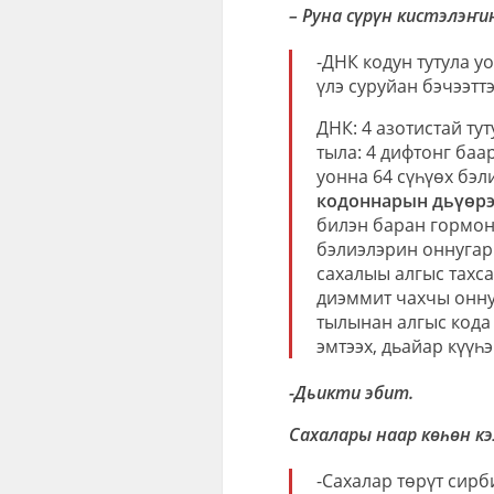
– Руна сүрүн кистэлэҥин
-ДНК кодун тутула у
үлэ суруйан бэчээтт
ДНК: 4 азотистай тут
тыла: 4 дифтонг баа
уонна 64 сүһүөх бэл
кодоннарын дьүөрэ
билэн баран гормо
бэлиэлэрин оннугар
сахалыы алгыс тахса
диэммит чахчы оннук
тылынан алгыс кода 
эмтээх, дьайар күүһэ
-Дьикти эбит.
Сахалары наар көһөн кэ
-Сахалар төрүт сир