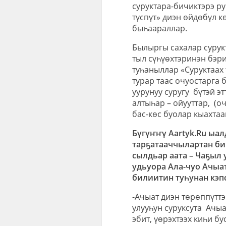
суруктара-бичиктэрэ рун
түспүт» диэн өйдөбүл к
быһаараллар.
Былыргы сахалар сурукта
тыл сүһүөхтэринэн бэр
туһаныллар «Суруктаах
турар таас очуостарга 
уурунуу суругу
бүтэй эт
алтыһар – ойууттар,
(о
бас-көс буолар кыахтаа
Бүгүҥҥү Aartyk.Ru ыал
тарҕатааччылартан би
сылдьар аата – Чаҕыл 
удьуора
Ала-чуо Ачыат
билиитин туһунан кэп
-Ачыат диэн төрөппүттэ
улууһун суруксута
Ачыа
эбит, үөрэхтээх киһи б