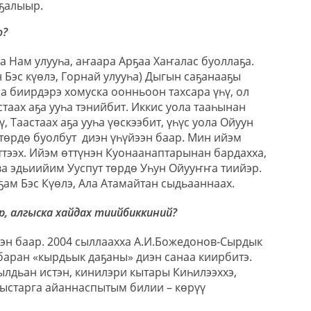
аҕалыыр.
о?
а Нам улууһа, аҥаара Арҕаа Хаҥалас буоллаҕа.
 Бэс күөлэ, Горнай улууһа) Дыгын саҕанааҕы
а биирдэрэ хомуска оонньоон тахсара үһү, ол
таах аҕа ууһа тэнийбит. Иккис уола тааһынан
, Таастаах аҕа ууһа үөскээбит, үһүс уола Ойуун
төрдө буолбут
диэн үһүйээн баар. Мин ийэм
ттээх. Ийэм өттүнэн Куонаанаптарынан бардахха,
а эдьиийим Ууспут төрдө Уһун Ойууҥҥа тиийэр.
ҕам Бэс Күөлэ, Ала Атамайтан сыдьааннаах.
р, алгыска хайдах тиийбиккиний?
диэн баар. 2004 сыллаахха А.И.Божедонов-Сырдык
баран «кырдьык даҕаны» диэн санаа киирбитэ.
ылдьан истэн, кинилэри кытары Киһилээххэ,
гыстарга айаннаспытым билии – көрүү