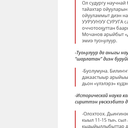
Ол судургу научнай 
тайахтар ойууларын 
ойууламмыт диэн нау
УУРУУНУУ СУРУГА са
оччотооҕуттан баары
Мочанов арыйбыт «Д
эмиэ туоһулуур.
-Туоһулуур да аныгы на
“шарлатан” диэн буруй
-Буолумуна. Билиҥҥ
дакаастыыр арыйыы
дьон «үлэлэрэ» күд
-Историческай наука к
сириттэн үөскээбитэ д
-Олохтоох. Дьиҥинэ
кыыл 11-15 тыһ. сыл
кыдыйыллыбыттар д