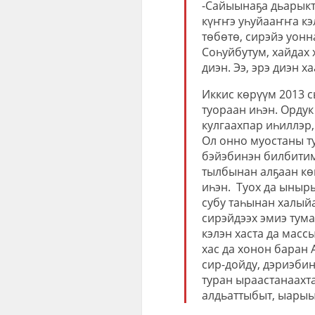
-Сайыынаҕа дьарыкт
күҥҥэ уһуйааҥҥа кэ
төбөтө, сирэйэ уонн
Соһуйбутум, хайдах 
диэн. Ээ, эрэ диэн х
Иккис көрүүм 2013 
туораан иһэн. Орду
кулгаахпар иһиллэр
Ол онно муостаны т
бэйэбинэн билбитим
тылбынан алҕаан кө
иһэн.
Туох да ыныры
субу таһынан халый
сирэйдээх эмиэ тума
кэлэн хаста да мас
хас да хонон баран
сир-дойду, дэриэбин
туран ыраастанаахта
алдьаттыбыт, ыарыы