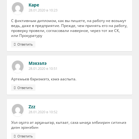
Каре
28.01.2020 в 10:23
С фиктивным дипломом, как вы пишете, на работу не возьмут
ведь, даже в предприятие. Прежде, чем принять его на работу,
проверку провели, согласовали наверное, через тот же СК,
или Прокуратуру
Ответить
Мэхээлэ
28.01.2020 в 10:51
Артемьев бэриэмэтэ, кэмэ ааспыта.
Ответить
Zzz
28.01.2020 в 10:52
Уол оҕото ат арҕаһыгар, кытаат, саха ынаҕа элбиирин ситиһиэ
диэн эрэнэбин
Ответить