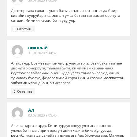
30.01.2020 в 00:09
Доготор саха саханы умса батыыргытын сатыыгыт да биир
киьибит куоруйэри кымытын умса батыы сатааман оро тута
сатаан. Инники кэскилбит туьугуор
Ответить
николай
31.01.2020 в 14:32
Александр Еремеевич министр улэтигэр, элбэзи саха тыатын
дьонугар онорбута, туьалаабыта, кини киэн хабааннаах
куустээх салайааччы, онон ьу да улэтэ таьаарылаах дьонно
туьалаах буолуо, федеральнай харчы кини сазана москваттан
элбэхтик ылан дьонно тиксэрэрэ
Ответить
Ал
03.02.2020 в 05:45
Александрга эгэрдэ. Кини курдук хонуу улэтигэр сыстан
улэлээбит тыа сирин ологун дьин чахчы билэр улуус да,
республикага да салайааччылар агыйах буолуохтара. Маннык