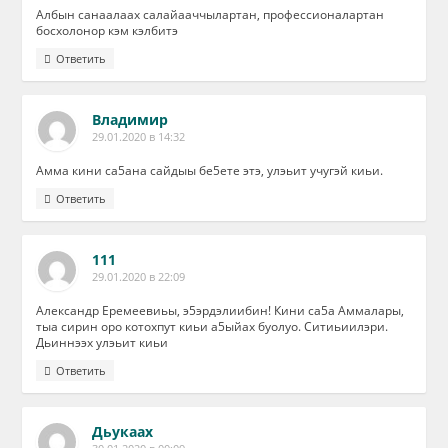
Албын санаалаах салайааччылартан, профессионалартан
босхолонор кэм кэлбитэ
Ответить
Владимир
29.01.2020 в 14:32
Амма кини са5ана сайдыы бе5ете этэ, улэьит учугэй киьи.
Ответить
111
29.01.2020 в 22:09
Александр Еремеевиьы, э5эрдэлиибин! Кини са5а Аммалары,
тыа сирин оро котохпут киьи а5ыйах буолуо. Ситиьиилэри.
Дьиннээх улэьит киьи
Ответить
Дьукаах