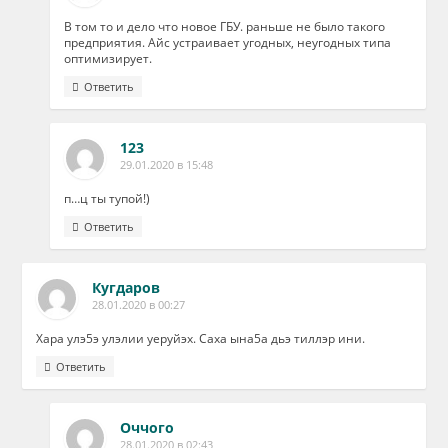
В том то и дело что новое ГБУ. раньше не было такого
предприятия. Айс устраивает угодных, неугодных типа
оптимизирует.
Ответить
123
29.01.2020 в 15:48
п…ц ты тупой!)
Ответить
Кугдаров
28.01.2020 в 00:27
Хара улэ5э улэлии уеруйэх. Саха ына5а дьэ тиллэр ини.
Ответить
Оччого
28.01.2020 в 02:43