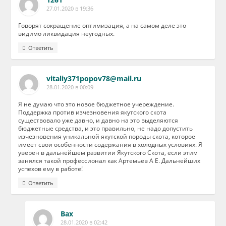
27.01.2020 в 19:36
Говорят сокращение оптимизация, а на самом деле это
видимо ликвидация неугодных.
Ответить
vitaliy371popov78@mail.ru
28.01.2020 в 00:09
Я не думаю что это новое бюджетное учереждение.
Поддержка против изчезновения якутского скота
существовало уже давно, и давно на это выделяются
бюджетные средства, и это правильно, не надо допустить
изчезновения уникальной якутской породы скота, которое
имеет свои особенности содержания в холодных условиях. Я
уверен в дальнейшем развитии Якутского Скота, если этим
занялся такой профессионал как Артемьев А Е. Дальнейших
успехов ему в работе!
Ответить
Вах
28.01.2020 в 02:42