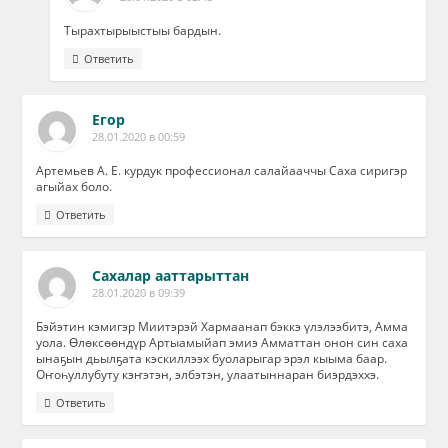
Тырахтырыыстыы бардын.
Ответить
Егор
28.01.2020 в 00:59
Артемьев А. Е. курдук профессионал салайааччы Саха сиригэр
агыйах боло.
Ответить
Сахалар ааттарыттан
28.01.2020 в 09:39
Бэйэтин кэмигэр Миитэрэй Хармаанап бэккэ үлэлээбитэ, Амма
уола. Өлөксөөндүр Артыамыйап эмиэ Амматтан онон син саха
ынаҕын дьылҕата кэскиллээх буоларыгар эрэл кыыма баар.
Оҥоһуллубуту кэҥэтэн, элбэтэн, улаатыннаран биэрдэххэ.
Ответить