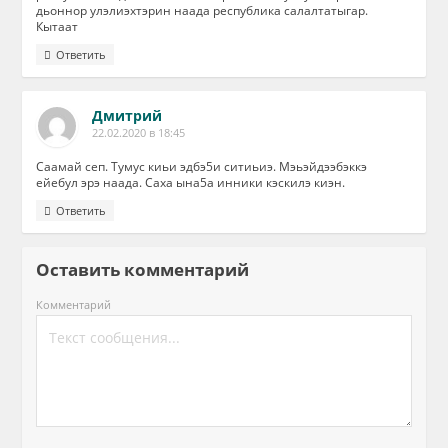
дьоннор улэлиэхтэрин наада республика салалтатыгар.
Кытаат
Ответить
Дмитрий
22.02.2020 в 18:45
Саамай сеп. Тумус киьи эдбэ5и ситиьиэ. Мэьэйдээбэккэ
ейебул эрэ наада. Саха ына5а инники кэскилэ киэн.
Ответить
Оставить комментарий
Комментарий