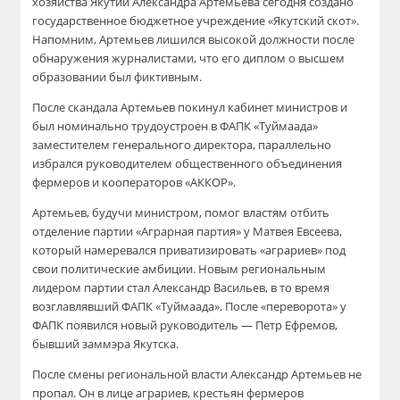
хозяйства Якутии Александра Артемьева сегодня создано
государственное бюджетное учреждение «Якутский скот».
Напомним, Артемьев лишился высокой должности после
обнаружения журналистами, что его диплом о высшем
образовании был фиктивным.
После скандала Артемьев покинул кабинет министров и
был номинально трудоустроен в ФАПК «Туймаада»
заместителем генерального директора, параллельно
избрался руководителем общественного объединения
фермеров и кооператоров «АККОР».
Артемьев, будучи министром, помог властям отбить
отделение партии «Аграрная партия» у Матвея Евсеева,
который намеревался приватизировать «аграриев» под
свои политические амбиции. Новым региональным
лидером партии стал Александр Васильев, в то время
возглавлявший ФАПК «Туймаада». После «переворота» у
ФАПК появился новый руководитель — Петр Ефремов,
бывший заммэра Якутска.
После смены региональной власти Александр Артемьев не
пропал. Он в лице аграриев, крестьян фермеров