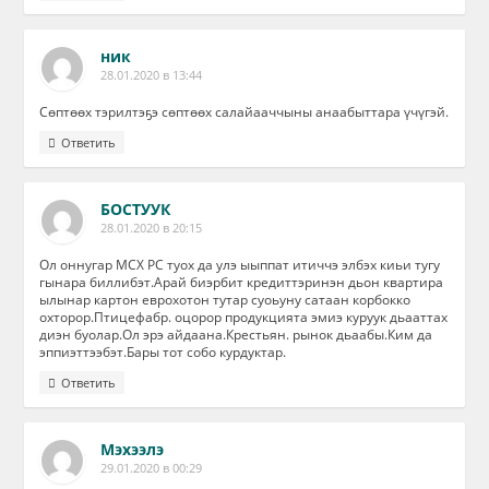
ник
28.01.2020 в 13:44
Сөптөөх тэрилтэҕэ сөптөөх салайааччыны анаабыттара үчүгэй.
Ответить
БОСТУУК
28.01.2020 в 20:15
Ол оннугар МСХ РС туох да улэ ыыппат итиччэ элбэх киьи тугу
гынара биллибэт.Арай биэрбит кредиттэринэн дьон квартира
ылынар картон еврохотон тутар суоьуну сатаан корбокко
охторор.Птицефабр. оцорор продукцията эмиэ куруук дьааттах
диэн буолар.Ол эрэ айдаана.Крестьян. рынок дьаабы.Ким да
эппиэттээбэт.Бары тот собо курдуктар.
Ответить
Мэхээлэ
29.01.2020 в 00:29