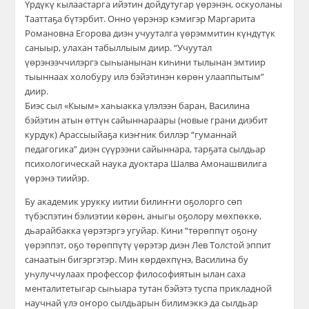
Үрдүкү кылаастарга ийэтин дойдутугар үөрэнэн, оскуоланы
Тааттаҕа бүтэрбит. Онно үөрэнэр кэмигэр Маргарита
Романовна Егорова диэн учууталга үөрэммитин күндүтүк
саныыр, улахан табыллыым диир. “Учуутал
үөрэнээччилэргэ сыһыанынан киһини тылынан эмтиир
тыыннаах холобуру илэ бэйэтинэн көрөн улааппытым”
диир.
Биэс сыл «Кыым» хаһыакка үлэлээн баран, Василина
бэйэтин атын өттүн сайыннараары (новые грани диэбит
курдук) Арассыыйаҕа киэҥник биллэр “гуманнай
педагогика” диэн сүүрээни сайыннара, тарҕата сылдьар
психологическай наука дуоктара Шалва Амонашвилига
үөрэнэ тиийэр.
Бу академик урукку иитии билиҥҥи оҕолорго сөп
түбэспэтин бэлиэтии көрөн, аныгы оҕолору мөхпөккө,
дьарайбакка үөрэтэргэ угуйар. Кини “төрөппүт оҕону
үөрэппэт, оҕо төрөппүтү үөрэтэр диэн Лев Толстой эппит
санаатын бигэргэтэр. Мин көрдөхпүнэ, Василина бу
уһулуччулаах профессор философиятын ылан саха
менталитетыгар сыһыара тутан бэйэтэ туспа прикладной
научнай үлэ оҥоро сылдьарын билимэккэ да сылдьар