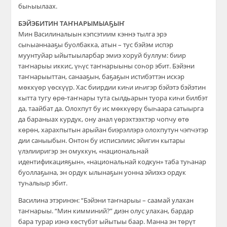
быһыылаах.
БЭЙЭБИТИН ТАҤНАРЫМЫАҔЫҤ
Мин Василиналыын кэпсэтиим кэннэ тылга эрэ
сыһыаннааҕы буолбакка, атын – тус бэйэм испэр
муунтуйар ыйытыыларбар эмиэ хоруй буллум: биир
таҥнарыы иккис, үһүс таҥнарыыны соһор эбит. Бэйэни
таҥнарыыттан, санааҕын, баҕаҕын истибэттэн искэр
мөккүөр үөскүүр. Хас биирдии киһи иһигэр бэйэтэ бэйэтин
кытта тугу өрө-таҥнары тута сылдьарын туора киһи билбэт
да, таайбат да. Олохпут бу ис мөккүөрү быһаара сатыырга
да бараныах курдук, ону анал үөрэхтээхтэр чопчу өтө
көрөн, харахпытын арыйан биэрэллэрэ олохпутун чэпчэтэр
дии саныыбын. Онтон бу исписэлиис эйигин кытары
үлэлииригэр эн омуккун, «национальнай
идентификацияҕын», «национальнай кодкун» таба туһанар
буоллаҕына, эн ордук ылынаҕын уонна эйиэхэ ордук
туһалыыр эбит.
Василина этэринэн: “Бэйэни таҥнарыы – саамай улахан
таҥнарыы. “Мин кимминий?” диэн олус улахан, бардар
бара турар иэнэ көстүбэт ыйытыы баар. Манна эн төрүт