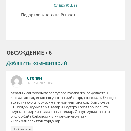
СЛЕДУЮЩЕЕ
Подарков много не бывает
ОБСУЖДЕНИЕ • 6
Добавить комментарий
Степан
07.12.2020 в 10:45
сахалыы саҥарары төрөппүт эрэ буолбакка, оскуолаттан,
детсадтан саҕалаан сокуоҥҥа тиийэ тарҕаныахтаах. Оччоҕо
эрэ эстиэ суоҕа. Сокуоҥҥа киирэ илигинэ сим биир сүтүө.
Оннооҕор нууччалар тылларын сүтэрэн эрэллэр, барыта
омуктан киирии тыллары тутталлар. Оннук муода, аныгы
оҕолор бэйэ бэйэлэрин үтүктээһиннэриттэн,
киэбириилэриттэн тарҕанар.
Ответить