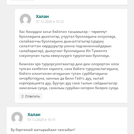
Халан
07.12.2020 в 16:22
Хас биирдии киһи бэйэтин таһымыгар – төрөппүт
буоллаҕына дьиэтигэр, учуутал буоллаҕына оскуолаҕа,
салайааччы буоллаҕына дьаһалтатыгар (үрдүкү
салалтаттан көрдүүрүгэр уонна подчиненнайдарын
салайарыгар), дьокутаат буоллаҕына Ил Түмэҥҥэ
сокуонунан тылы көмүскүүргэ туруохтаах буоллаҕа.
Кимнээх эрэ туруорсуохтаахтар дии-дии олорортон олох
тупсан кэлбэтин кэриэтэ, саха бэйэтэ турууласпатаҕына,
бэйэтэ илиитинэн-атаҕынан тутан сурйбатаҕына-
оҥорботоҕуна, ханнык да Билл Гейтс дуу, кытай
корпорацията дуу, Буучун дуу саха тылын сайдыытыгар
хамсаныа суоҕа, сахалыы суруйан-оҥорон биэриэ суоҕа.
Ответить
Халан
07.12.2020 в 16:15
Бу бэртээхэй матырыйаал тахсыбыт!