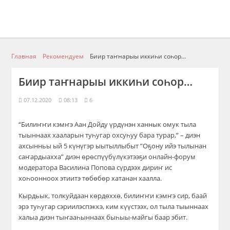
Главная
Рекомендуем
Биир таҥнарыы иккиһи соһор…
Биир таҥнарыы иккиһи соһор…
07.12.2020
08:13
6
“Билиҥҥи кэмҥэ Аан Дойду үрдүнэн ханнык омук тыла
тыыннаах хааларын туһугар охсуһуу бара турар,” – диэн
ахсынньы ый 5 күнүгэр ыытыллыбыт ”Оҕону ийэ тылынан
саҥардыахха” диэн өрөспүүбүлүкэтээҕи онлайн-форум
модератора Василина Попова сүрдээх дириҥ ис
хоһоонноох этиитэ төбөбөр хатанан хаалла.
Кырдьык, толкуйдаан көрдөххө, билиҥҥи кэмҥэ сир, баай
эрэ туһугар сэриилэспэккэ, ким күүстээх, ол тыла тыыннаах
халыа диэн тыҥааһыннаах быһыы-майгы баар эбит.