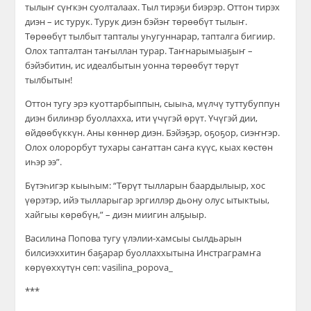
тылыҥ сүҥкэн суолталаах. Тыл тирэҕи биэрэр. Оттон тирэх
диэн – ис турук. Турук диэн бэйэҥ төрөөбүт тылыҥ.
Төрөөбүт тылбыт тапталы уһугуннарар, тапталга бигиир.
Олох тапталтан таҥыллан турар. Таҥнарымыаҕыҥ –
бэйэбитин, ис идеалбытын уонна төрөөбүт төрүт
тылбытын!
Оттон тугу эрэ куоттарбыппын, сыыһа, мүлчү туттубуппун
диэн билинэр буоллахха, ити үчүгэй өрүт. Үчүгэй дии,
өйдөөбүккүн. Аны көннөр диэн. Бэйэҕэр, оҕоҕор, сиэҥҥэр.
Олох олорорбут тухары саҥаттан саҥа күүс, кыах көстөн
иһэр ээ”.
Бүтэһигэр кыыһым: “Төрүт тылларын баардылыыр, хос
үөрэтэр, ийэ тылларыгар эргиллэр дьону олус ытыктыы,
хайгыы көрөбүн,” – диэн миигин алҕыыр.
Василина Попова тугу үлэлии-хамсыы сылдьарын
билсиэххитин баҕарар буоллаххытына Инстраграмҥа
көрүөххүтүн сөп: vasilina_popova_
***