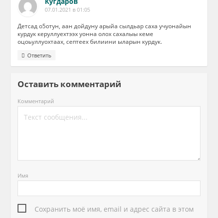
Кугдаров
07.01.2021 в 01:05
Детсад о5отун, аан дойдуну арыйа сылдьар саха учуонайын
курдук керуллуехтээх уонна олох сахалыы кеме
оцоьуллуохтаах, септеех билиини ыларын курдук.
Ответить
Оставить комментарий
Комментарий
Имя
Сохранить моё имя, email и адрес сайта в этом