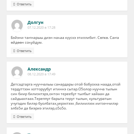
Ответить
Долгун
07.12.2020 в 17:28
Бэйэни таҥнарыы диэн наһаа күүскэ этиллибит. Сөпкө. Саҥа
өйдөөн соһуйдум.
Ответить
Александр
08.12.2020 в 17:49
Детсадтарга нууччалыы санардары отой бобуохха наада,отой
тердуттээн хотторуубут итиннэ сытар.О5олор нуучча тылын
син биир билиэхтэрэ,онтон тереебут тылбыт хайаан да
сайдыахтаах.Тереппут барыта терут тылын, культуратын
учугэдик билэр буолбатах,уерэхтээх ,билиилээх иитээччилэр
элбэ5и да биэриэ этилэр,о5о5о.
Ответить