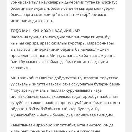
уонна саха тыла наукаларын дьүөрэлии тутан киһиэхэ тус
бэйэтин кыһалҕатын, бэйэтэ бэйэтин кытары мөккүөрүн
быһаарарга көмөлөһөр “тылынан эмтиир” эриэккэс
исписэлиис диэххэ сөп.
ТОҔО МИН КИНИЭХЭ НААДЫЙДЫМ?
Василина туһунан миэхэ дьүөгэм: “Инстаҕа киирэн бу
кыыһы көр эрэ, араас сахалыы курстары, марафоннары
ыытар эбит, интэриэһинэй баҕайы быһылаах,” – диэн
профилин ыыппыта. Мин тутатына аһа баттаатым уонна
“мин бу кыыстыын хайаан да билсиэхпин наада” дии
санаатым.
Мин аатырбыт Олоҥхо дойдутуттан Сунтаартан төрүттээх,
уу сахалыы эйгэттэн тахсан, саха оскуолатын бүтэрэн баран
“тоҕо эрэ нууччалыы тыллаах суруналыыстыкаҕа
иилиҥкэйдэһэн сыстан хааллым, тоҕо төрөөбүт тылбынан
суруйбакка иккис тылбын өрө туттум?” диэн билигин кэлэн
өйдөнөн, бэйэм бэйэбиттэн ыйытар буоллум. Бу
мунаахсыйар ыйытыыбынан, дьэ, Василинаҕа тиийдим.
Кыыспынаан ирэ-хоро кэпсэттибит, ытаһан-соҥоһон да
ыллыбыт уонна бу быһаарыныыбын оскуоланы