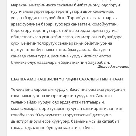
ыарахан. Интэриниэккэ сахалыы билбэт дьону, оҕолорун
нууччалыы үөрэттэрэр төрөппүттэри дьон сэмэлиирэ,
үөҕэрэ бэрдиттэн суруйабын. Төрөөбүт тылы таҥнарыы
араас суолунан барар. Туох эрэ санааттан, хомойууттан.
Сорохтору төрөппүттэрэ отой кыра эрдэхтэринэ нуучча
обществотыгар уган кэбиһэллэр, кинилэр онно буруйдара
суох. Бэйэтин толорутук сананар киһи бэйэтин уонна
оҕотун төрөөбүт тылыттан хайдах да матарбат диэн
санааҕа кэлэн туран, Василина курдук исписэлиистэр
биһиэхэ олус наадаларын бэлиэтиэхпин баҕарабын.
Шалва Амонашвили у
ШАЛВА АМОНАШВИЛИ ҮӨРЭҔИН САХАЛЫЫ ТЫЫННААН
Үөһээ этэн аһарбытым курдук, Василина бастакы үөрэҕинэн
саха тылын уонна литэрэтиирэтин учуутала. Сахатын
тылын хайдах курдук оҕо эрдэҕиттэн таптыырын,
маанылыырын, өрө тутарын туһунан кэпсиирин истэн мин
сөҕөбүн эрэ. “Өлүөхүмэттэн төрүттээхпин” диэтэҕинэ
дьиктиргиирим өссө күүһүрэр, бааһынымсыйа сатаабыт
сахалар, дьэ, онно буолуохтаах этилэр буо.