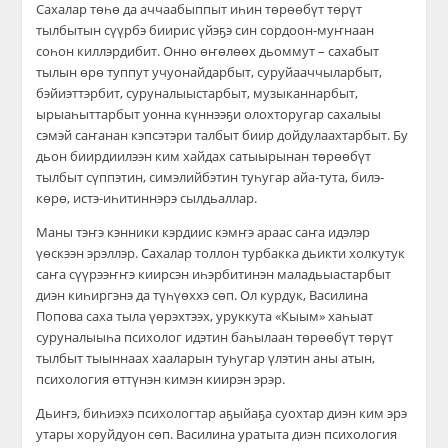
Сахалар төһө да аччаабыппыт иһин төрөөбүт төрүт
тылбытын сүүрбэ биирис үйэҕэ син сордоон-муҥнаан
соһон киллэрдибит. Онно өҥөлөөх дьоммут – сахабыт
тылын өрө туппут учуонайдарбыт, суруйааччыларбыт,
бэйиэттэрбит, суруналыыстарбыт, музыканнарбыт,
ырыаһыттарбыт уонна күннээҕи олохторугар сахалыы
сэмэй саҥанан кэпсэтэри талбыт биир дойдулаахтарбыт. Бу
дьон биирдиилээн ким хайдах сатыырынан төрөөбүт
тылбыт сүппэтин, симэлийбэтин туһугар айа-тута, билэ-
көрө, истэ-иһитиннэрэ сылдьаллар.
Маны тэҥэ кэнники кэрдиис кэмҥэ араас саҥа идэлэр
үөскээн эрэллэр. Сахалар толлон турбакка дьикти холкутук
саҥа сүүрээҥҥэ киирсэн иһэрбитинэн маладьыастарбыт
диэн киһиргэнэ да түһүөххэ сөп. Ол курдук, Василина
Попова саха тыла үөрэхтээх, уруккута «Кыым» хаһыат
суруналыыһа психолог идэтин баһылаан төрөөбүт төрүт
тылбыт тыыннаах хааларын туһугар үлэтин аны атын,
психология өттүнэн кимэн киирэн эрэр.
Дьиҥэ, биһиэхэ психологтар аҕыйаҕа суохтар диэн ким эрэ
утары хоруйдуон сөп. Василина уратыта диэн психология