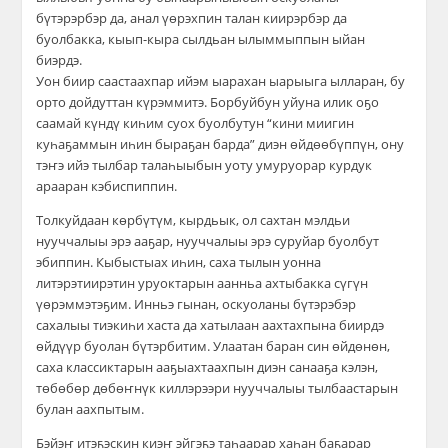
бүтэрэрбэр да, анал үөрэхпин талан киирэрбэр да
буолбакка, кыып-кыра сылдьан ылыммыппын ыйан
биэрдэ.
Уон биир саастаахпар ийэм ыарахан ыарыыга ылларан, бу
орто дойдуттан күрэммитэ. Борбуйбун уйуна илик оҕо
саамай күндү киһим суох буолбутун “кини миигин
куһаҕаммын иһин быраҕан барда” диэн өйдөөбүппүн, ону
тэҥэ ийэ тылбар талаһыыбын уоту умуруорар курдук
арааран кэбиспиппин.
Толкуйдаан көрбүтүм, кырдьык, ол сахтан мэлдьи
нууччалыы эрэ ааҕар, нууччалыы эрэ суруйар буолбут
эбиппин. Кыбыстыах иһин, саха тылын уонна
литэрэтиирэтин уруоктарын аанньа ахтыбакка сүгүн
үөрэммэтэҕим. Инньэ гынан, оскуоланы бүтэрэбэр
сахалыы тиэкиһи хаста да хатылаан аахтахпына биирдэ
өйдүүр буолан бүтэрбитим. Улаатан баран син өйдөнөн,
саха классиктарын ааҕыахтаахпын диэн санааҕа кэлэн,
төбөбөр дөбөҥнүк киллэрээри нууччалыы тылбаастарын
булан аахпытым.
Бэйэҥ итэҕэскин киэҥ эйгэҕэ таһаарар хаһан баҕарар