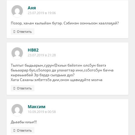
Аня
23.07.2019 в 19:06
Позор, хаһан кылыйан бүтэр. Сэбинэн оонньоон хааллаҕай?
Ответить
НВ82
23.07.2019 в 21:28
Тылгыт быдьарын,сурун😔киьи бэйэтин оло5ун бээтэ
быьаарар буо,о5олоро да улахаттар ини,со5ото5ун бачча
кыраьыабай Эр бэрдэ сылдьыа дуо?
Хата Саханы элбэттэ5э дии,онон щавидуйте молча
Ответить
Максим
10.09.2019 в 00:58
Дьаабы киьи!!!
Ответить