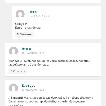
Петр
10.04.2020 в 06:05
Оннук ээ
Бэргэн этии болла
Ответить
Это я
15.12.2019 в 14:19
Молодец! Пусть побольше семена разбрасывает. Хороший
людей должно быть больше.
Ответить
Бэртуус
13.03.2020 в 14:24
Афанасий Максимов эр бэрдэ буолла5а. 4 ойо5ун, о5олорун
барыларын корор- истэр, буобэйдиир киhи буолуо дии
саныыбын.