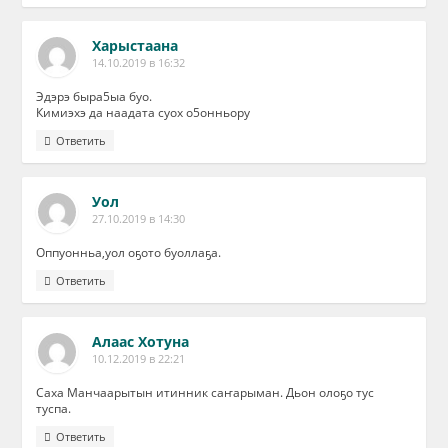
Харыстаана
14.10.2019 в 16:32
Эдэрэ быра5ыа буо.
Кимиэхэ да наадата суох о5онньору
Ответить
Уол
27.10.2019 в 14:30
Оппуонньа,уол оҕото буоллаҕа.
Ответить
Алаас Хотуна
10.12.2019 в 22:21
Саха Манчаарытын итинник саҥарыман. Дьон олоҕо тус
туспа.
Ответить