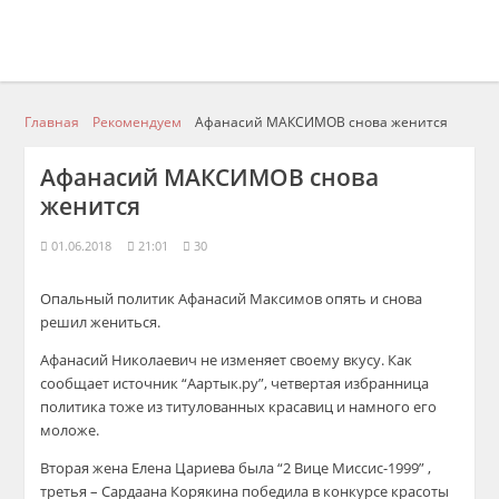
Главная
Рекомендуем
Афанасий МАКСИМОВ снова женится
Афанасий МАКСИМОВ снова
женится
01.06.2018
21:01
30
Опальный политик Афанасий Максимов опять и снова
решил жениться.
Афанасий Николаевич не изменяет своему вкусу. Как
сообщает источник “Аартык.ру”, четвертая избранница
политика тоже из титулованных красавиц и намного его
моложе.
Вторая жена Елена Цариева была “2 Вице Миссис-1999” ,
третья – Сардаана Корякина победила в конкурсе красоты