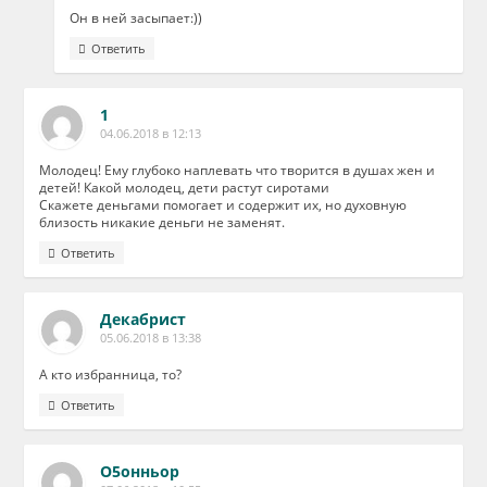
Он в ней засыпает:))
Ответить
1
04.06.2018 в 12:13
Молодец! Ему глубоко наплевать что творится в душах жен и
детей! Какой молодец, дети растут сиротами
Скажете деньгами помогает и содержит их, но духовную
близость никакие деньги не заменят.
Ответить
Декабрист
05.06.2018 в 13:38
А кто избранница, то?
Ответить
О5онньор