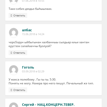
07.06.2018 в 10:55
Таах-сибиэ дээдьэ быhыылаах.
Ответить
албас
15.06.2018 в 14:24
чоро5орун ыйбытынан халбанныы сылдьар киьи хантан
куустээх салайааччы буолуой?
Ответить
Гоголь
03.09.2018 в 02:29
У макса полюбому . Гы гы гы. 5:30.
Понять не могу. Нахера про него пишут. Печальный жэ тип.
Ответить
Сергей - НАЦ.КОНЦЕРН.ТЕВЕР.