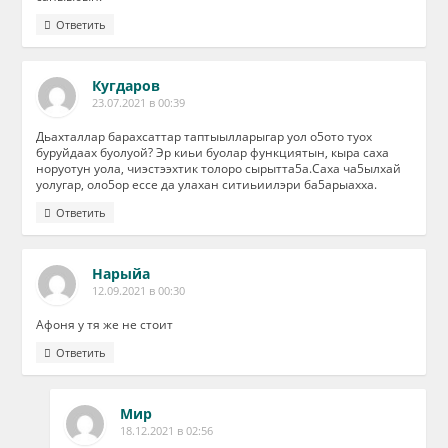
Ответить
Кугдаров
23.07.2021 в 00:39
Дьахталлар барахсаттар таптыылларыгар уол о5ото туох
буруйдаах буолуой? Эр киьи буолар функциятын, кыра саха
норуотун уола, чиэстээхтик толоро сырытта5а.Саха ча5ылхай
уолугар, оло5ор ессе да улахан ситиьиилэри ба5арыахха.
Ответить
Нарыйа
12.09.2021 в 00:30
Афоня у тя же не стоит
Ответить
Мир
18.12.2021 в 02:56