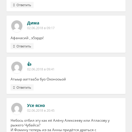
Ответить
Дима
02.06.2018 в 09:17
Афанасий , э5эрдэ!
Ответить
👍
02.06.2018 в 09:41
Атыыр ааттаа5а буо Охонооьой
Ответить
Усе ясно
02.06.2018 в 20:45
Небось отбил эту как её Алёну Алексееву или Атласову у
рыжего Чубайса?
И Фомину теперь из-за Анны придётся драться с