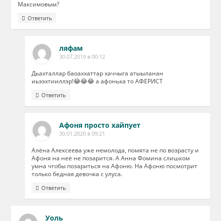
Максимовым?
Ответить
ляфам
30.07.2019 в 00:12
Дьахталлар баоаххаттар хаччыга атыыланан
иьээхтииллэр!😂😂😂 а афонька то АФЕРИСТ
Ответить
Афоня просто хайпует
30.01.2020 в 09:21
Алёна Алексеева уже немолода, помята не по возрасту и
Афоня на неё не позарится. А Анна Фомина слишком
умна чтобы позариться на Афоню. На Афоню посмотрит
только бедная девочка с улуса.
Ответить
Уоль