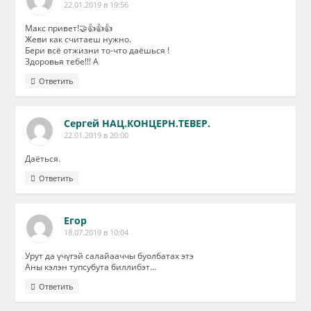
22.01.2019 в 19:56
Макс привет!🤝👍👍👍
Жеви как считаеш нужно.
Бери всё отжизни то-что даёшься !
Здоровья тебе!!! А
Ответить
Сергей НАЦ.КОНЦЕРН.ТЕВЕР.
22.01.2019 в 20:00
Даёться.
Ответить
Егор
18.07.2019 в 10:04
Урут да үчүгэй салайааччы буолбатах этэ
Аны кэлэн тупсубута биллибэт…
Ответить