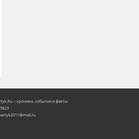
rtyk.Ru – хроника, события и факты.
 5623
Aartyk2011@mail.ru