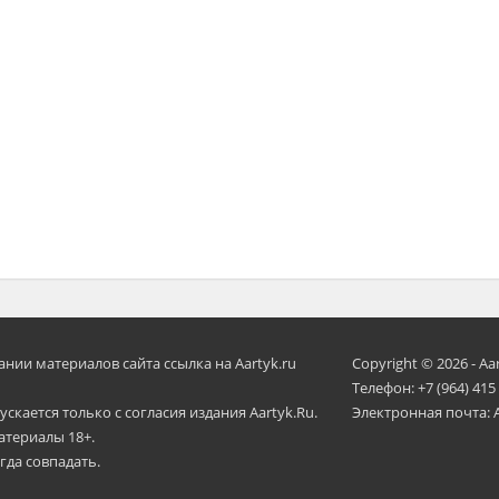
ии материалов сайта ссылка на Aartyk.ru
Copyright © 2026 - Aa
Телефон: +7 (964) 415
скается только с согласия издания Aartyk.Ru.
Электронная почта: 
атериалы 18+.
гда совпадать.