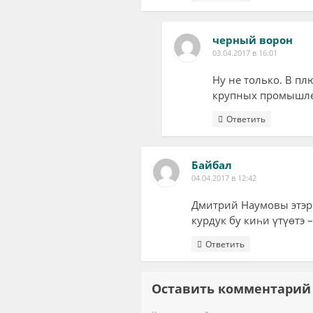
черный ворон
03.04.2017 в 16:01
Ну не только. В пл
крупных промышле
Ответить
Байбал
04.04.2017 в 12:42
Дмитрий Наумовы этэр э
курдук бу киһи үтүөтэ 
Ответить
Оставить комментар