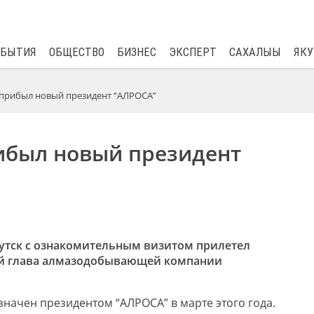
$
81.41
0.48
ОБЫТИЯ
ОБЩЕСТВО
БИЗНЕС
ЭКСПЕРТ
САХАЛЫЫ
ЯКУ
 прибыл новый президент “АЛРОСА”
рибыл новый президент
Якутск с ознакомительным визитом прилетел
й глава алмазодобывающей компании
начен президентом “АЛРОСА” в марте этого года.