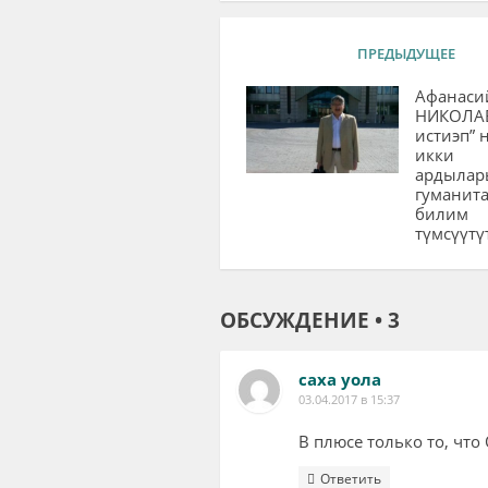
ПРЕДЫДУЩЕЕ
Афанаси
НИКОЛАЕ
истиэп” 
икки
ардылар
гуманит
билим
түмсүүтү
ОБСУЖДЕНИЕ • 3
саха уола
03.04.2017 в 15:37
В плюсе только то, что
Ответить