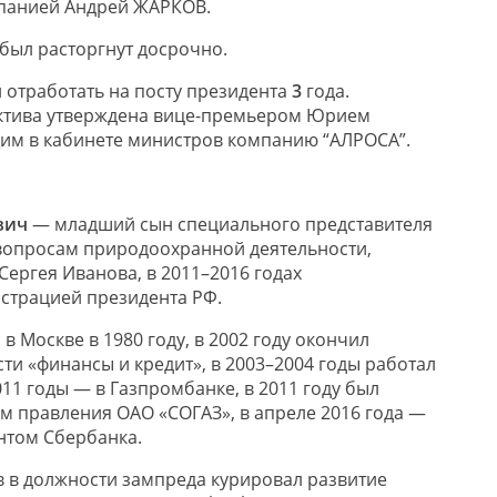
мпанией Андрей ЖАРКОВ.
был расторгнут досрочно.
отработать на посту президента
3
года.
ктива утверждена вице-премьером Юрием
м в кабинете министров компанию “АЛРОСА”.
вич
— младший сын специального представителя
вопросам природоохранной деятельности,
Сергея Иванова, в 2011–2016 годах
страцией президента РФ.
в Москве в 1980 году, в 2002 году окончил
и «финансы и кредит», в 2003–2004 годы работал
011 годы — в Газпромбанке, в 2011 году был
м правления ОАО «СОГАЗ», в апреле 2016 года —
нтом Сбербанка.
 в должности зампреда курировал развитие