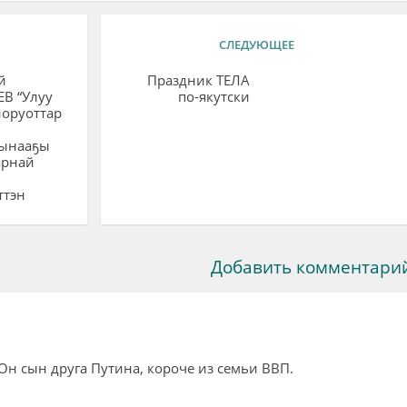
СЛЕДУЮЩЕЕ
й
Праздник ТЕЛА
В “Улуу
по-якутски
норуоттар
ынааҕы
арнай
ттэн
Добавить комментари
 Он сын друга Путина, короче из семьи ВВП.