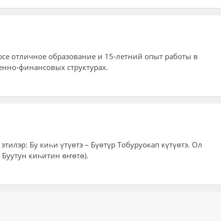
юсе отличное образование и 15-летний опыт работы в
нно-финансовых структурах.
тилэр: Бу киһи үтүөтэ – Бүөтүр Тобуруокап күтүөтэ. Ол
– Буутун киһитин өҥөтө).
ий