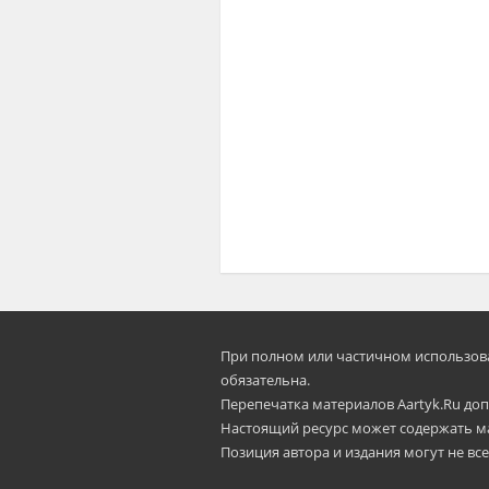
При полном или частичном использован
oбязательна.
Перепечатка материалов Aartyk.Ru допу
Настоящий ресурс может содержать м
Позиция автора и издания могут не все