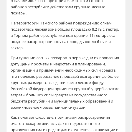
В начале июля на территории Намского и Горного
районов республики действовали крупные лесные
пожары.
На территории Намского района повреждению огнем
подверглась лесная зона общей площадью 8,2 тыс, гектар,
в Горном районе республики возгорание 11 гектар леса
позднее распространилось на площадь около 6 тысяч
гектар.
При тушении лесных пожаров в первые дни их появления
допущены просчеты и недостатки в планировании,
организации и привлечении необходимых сил и средств,
что повлекло разрастание площадей возгорания до более
крупных размеров, вследствие чего лесном фонду
Российской Федерации причинен крупный ущерб, а также
затраты больших сил и средств из государственного
бюджета республики и муниципальных образований и
возникновение чрезвычайной ситуации.
Как полагает следствие, причинами распространения
очагов пожаров явились факты недостаточного
привлечения сил и средств для их тушения, локализации и