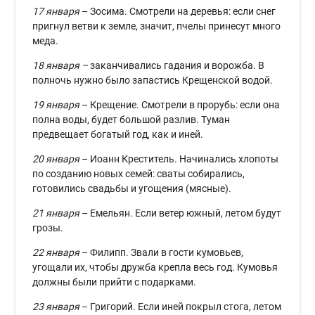
17 января
– Зосима. Смотрели на деревья: если снег
пригнул ветви к земле, значит, пчелы принесут много
меда.
18 января –
заканчивались гадания и ворожба. В
полночь нужно было запастись Крещенской водой.
19 января
– Крещение. Смотрели в прорубь: если она
полна воды, будет большой разлив. Туман
предвещает богатый год, как и иней.
20 января
– Иоанн Креститель. Начинались хлопоты
по созданию новых семей: сваты собирались,
готовились свадьбы и угощения (мясные).
21 января
– Емельян. Если ветер южный, летом будут
грозы.
22 января
– Филипп. Звали в гости кумовьев,
угощали их, чтобы дружба крепла весь год. Кумовья
должны были прийти с подарками.
23 января
– Григорий. Если иней покрыл стога, летом