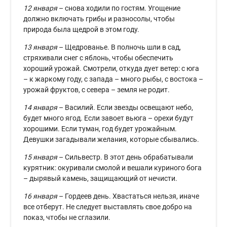
12 января
– снова ходили по гостям. Угощение
должно включать грибы и разносолы, чтобы
природа была щедрой в этом году.
13 января
– Щедрованье. В полночь шли в сад,
стряхивали снег с яблонь, чтобы обеспечить
хороший урожай. Смотрели, откуда дует ветер: с юга
– к жаркому году, с запада – много рыбы, с востока –
урожай фруктов, с севера – земля не родит.
14 января
– Василий. Если звезды освещают небо,
будет много ягод. Если завоет вьюга – орехи будут
хорошими. Если туман, год будет урожайным.
Девушки загадывали желания, которые сбывались.
15 января
– Сильвестр. В этот день обрабатывали
курятник: окуривали смолой и вешали куриного бога
– дырявый камень, защищающий от нечисти.
16 января
– Гордеев день. Хвастаться нельзя, иначе
все отберут. Не следует выставлять свое добро на
показ, чтобы не сглазили.