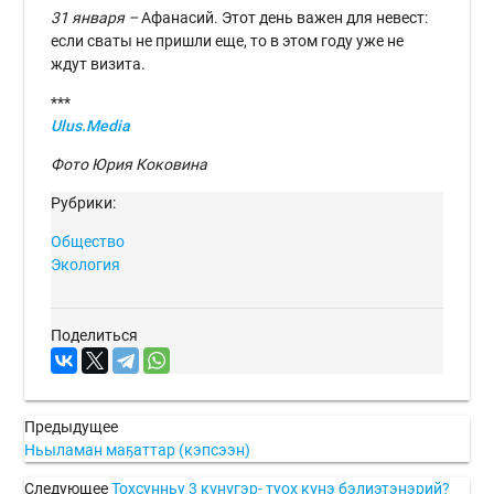
31 января –
Афанасий. Этот день важен для невест:
если сваты не пришли еще, то в этом году уже не
ждут визита.
***
Ulus.Media
Фото Юрия Коковина
Рубрики:
Общество
Экология
Поделиться
Предыдущее
Ньыламан маҕаттар (кэпсээн)
Следующее
Тохсунньу 3 күнүгэр- туох күнэ бэлиэтэнэрий?