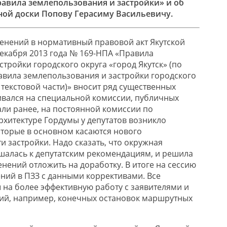
равила землепользования и застройки» и об
ной доски
Попову Герасиму Васильевичу.
енений в нормативный правовой акт Якутской
декабря 2013 года № 169-НПА «Правила
тройки городского округа «город Якутск» (по
вила землепользования и застройки городского
в текстовой части)» вносит ряд существенных
вался на специальной комиссии, публичных
али ранее, на постоянной комиссии по
рхитектуре Гордумы у депутатов возникло
оторые в основном касаются нового
 застройки. Надо сказать, что окружная
алась к депутатским рекомендациям, и решила
нений отложить на доработку. В итоге на сессию
ний в ПЗЗ с данными коррективами. Все
на более эффективную работу с заявителями и
ий, например, конечных остановок маршрутных