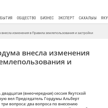
$
80.93
0.2
ОБЫТИЯ
ОБЩЕСТВО
БИЗНЕС
ЭКСПЕРТ
САХАЛЫЫ
ЯКУ
а внесла изменения в Правила землепользования и застройки
рдума внесла изменения
землепользования и
ь двадцатая (внеочередная) сессия Якутской
рую вел Председатель Гордумы Альберт
 три вопроса: два вопроса по внесению