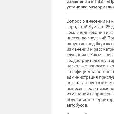
изменений в ПЗЗ – «П
установке мемориаль
Вопрос о внесении изм
городской Думы от 25 
землепользования и зас
внесению сведений Пра
округа «город Якутск» 
изменений и рассматри
слушаниях. Как мы пис
градостроительству и а
несколько вопросов, к
коэффициента плотности
администрация прислуш
несколько пунктов изме
вынесен проект измене
изменения направлены 
обустройство территор
автобусов.