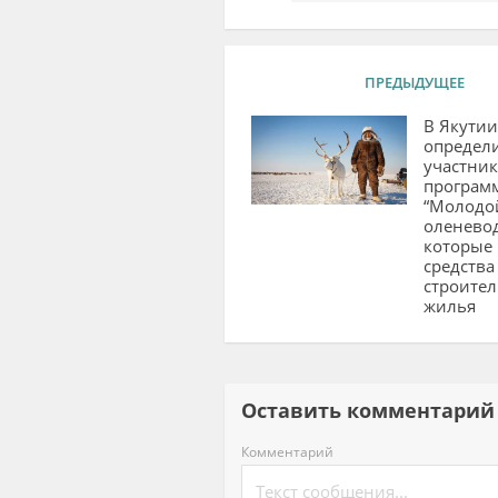
ПРЕДЫДУЩЕЕ
В Якутии
определ
участни
програм
“Молодо
оленевод
которые 
средства
строител
жилья
Оставить комментар
Комментарий