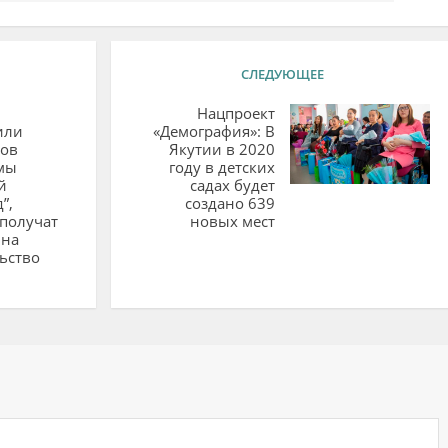
СЛЕДУЮЩЕЕ
Нацпроект
или
«Демография»: В
ков
Якутии в 2020
мы
году в детских
й
садах будет
”,
создано 639
получат
новых мест
 на
ьство
ий