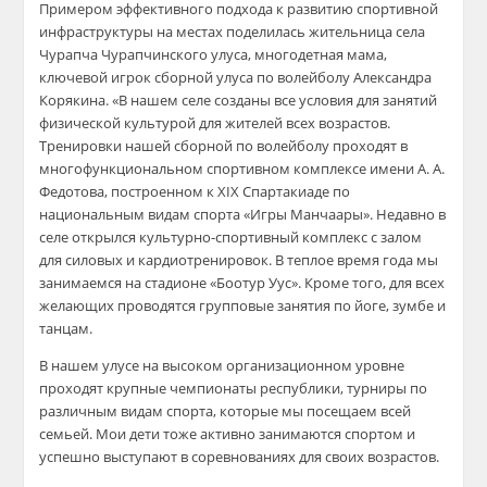
Примером эффективного подхода к развитию спортивной
инфраструктуры на местах поделилась жительница села
Чурапча Чурапчинского улуса, многодетная мама,
ключевой игрок сборной улуса по волейболу Александра
Корякина. «В нашем селе созданы все условия для занятий
физической культурой для жителей всех возрастов.
Тренировки нашей сборной по волейболу проходят в
многофункциональном спортивном комплексе имени А. А.
Федотова, построенном к XIX Спартакиаде по
национальным видам спорта «Игры Манчаары». Недавно в
селе открылся культурно-спортивный комплекс с залом
для силовых и кардиотренировок. В теплое время года мы
занимаемся на стадионе «Боотур Уус». Кроме того, для всех
желающих проводятся групповые занятия по йоге, зумбе и
танцам.
В нашем улусе на высоком организационном уровне
проходят крупные чемпионаты республики, турниры по
различным видам спорта, которые мы посещаем всей
семьей. Мои дети тоже активно занимаются спортом и
успешно выступают в соревнованиях для своих возрастов.