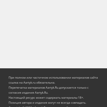
При полном или частичном использовании материалов сайта
ссылка на Aartyk.ru oбязательна.
Перепечатка материалов Aartyk.Ru допускается только с
согласия издания Aartyk.Ru.
Настоящий ресурс может содержать материалы 18+.
Позиция автора и издания могут не всегда совпадать.