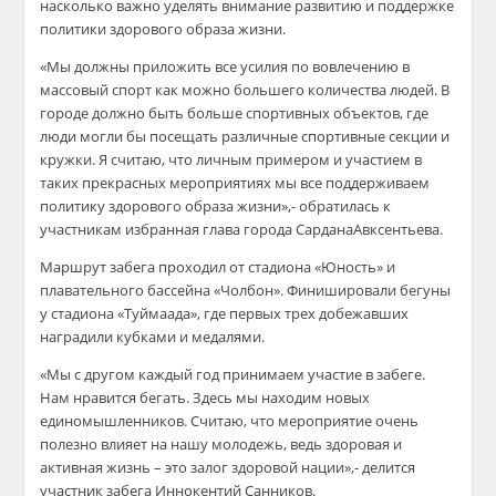
насколько важно уделять внимание развитию и поддержке
политики здорового образа жизни.
«
Мы должны приложить все усилия по вовлечению в
массовый спорт как можно большего количества людей. В
городе должно быть больше спортивных объектов, где
люди могли бы посещать различные спортивные секции и
кружки. Я считаю, что личным примером и участием в
таких прекрасных мероприятиях мы все поддерживаем
политику здорового образа жизни
»,- обратилась к
участникам избранная глава города
Сардана
Авксентьева
.
Маршрут забега проходил от стадиона «Юность» и
плавательного бассейна «
Чолбон
». Финишировали бегуны
у стадиона «
Туймаада
», где первых трех добежавших
наградили кубками и медалями.
«
Мы с другом каждый год принимаем участие в забеге.
Нам нравится бегать. Здесь мы находим новых
единомышленников. Считаю, что мероприятие очень
полезно влияет на нашу молодежь, ведь здоровая и
активная жизнь – это залог здоровой нации
»,- делится
участник забега Иннокентий Санников.