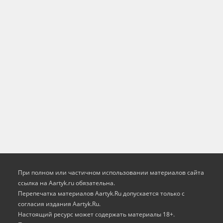
При полном или частичном использовании материалов сайта
ссылка на Aartyk.ru oбязательна.
Перепечатка материалов Aartyk.Ru допускается только с
согласия издания Aartyk.Ru.
Настоящий ресурс может содержать материалы 18+.