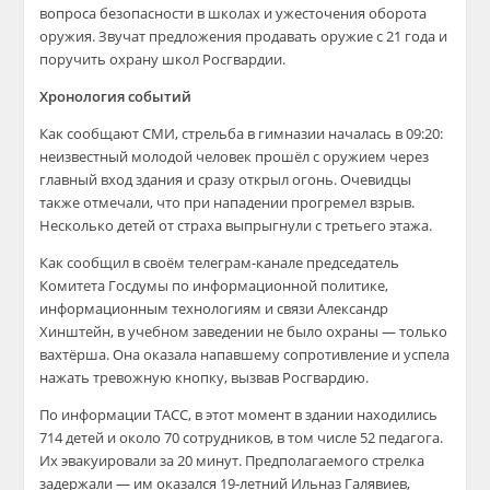
вопроса безопасности в школах и ужесточения оборота
оружия. Звучат предложения продавать оружие с 21 года и
поручить охрану школ Росгвардии.
Хронология событий
Как сообщают СМИ, стрельба в гимназии началась в 09:20:
неизвестный молодой человек прошёл с оружием через
главный вход здания и сразу открыл огонь. Очевидцы
также отмечали, что при нападении прогремел взрыв.
Несколько детей от страха выпрыгнули с третьего этажа.
Как сообщил в своём телеграм-канале председатель
Комитета Госдумы по информационной политике,
информационным технологиям и связи Александр
Хинштейн, в учебном заведении не было охраны — только
вахтёрша. Она оказала напавшему сопротивление и успела
нажать тревожную кнопку, вызвав Росгвардию.
По информации ТАСС, в этот момент в здании находились
714 детей и около 70 сотрудников, в том числе 52 педагога.
Их эвакуировали за 20 минут. Предполагаемого стрелка
задержали — им оказался 19-летний Ильназ Галявиев,