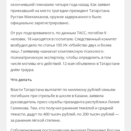
окончивший гимназию четыре года назад. Как заявил
приехавший на место трагедии президент Татарстана
Рустам Минниханов, оружие задержанного было
официально зарегистрировано.
От рук подозреваемого, по данным ТАСС, погибли 9
человек, 18 находятся в госпитале. Следственный комитет
возбудил дело по статье 105 УК «Убийство двух и более
лиц». Галявиеву назначат комплексную психолого-
психиатрическую экспертизу, чтобы определить в том
числе мотивы его действий. 12 мая объявлено в Татарстане
днём траура.
Что делать
Власти Татарстана выплатят по миллиону рублей семьям
погибших при стрельбе в школе в Казани, заявила
руководитель пресс-службы президента республики Лилия
Галимова. Тем, кто получил ранения тяжёлой и средней
тяжести, дадут по 400 тысяч рублей, по 200 тысяч рублей —
за ранения лёгкой степени.
Соболезнования пострадавшим выразил Президент России