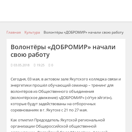
Главная
Культура
Волонтёры «ДОБРОМИР» начали свою работу
Волонтёры «ДОБРОМИР» начали
свою работу
03.05.2018
19:25
0
Сегодня, 03 мая, в актовом зале Якутского колледжа связи и
энергетики прошёл обучающий семинар
– тренинг для
волонтёров из
Общественно
го
объединени
я
(волонт
ё
рское движение) «ДОБРОМИР» («
Утуе
эйгэтэ
»),
которые будут задействованы на отборочных
соревнованиях в г. Якутске с 21 по 27 мая.
Как отметил
Председатель Якутской региональной
организации Общероссийской общественной