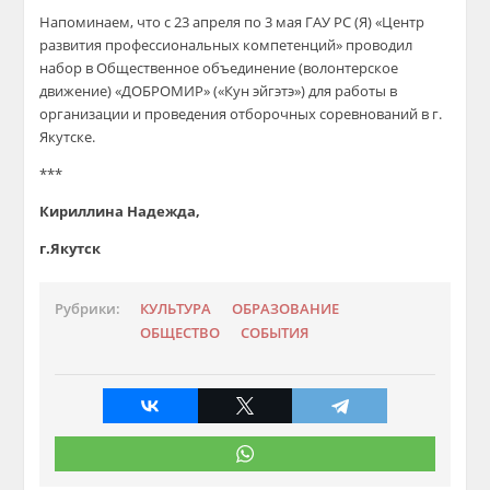
Напом
и
н
ае
м, что
с
23 апреля по 3 мая ГАУ РС (Я) «Центр
развития
профессиональных компетенций»
проводи
л
набор в Общественное объединение (волонтерское
движение) «ДОБРОМИР» («Кун
эйгэтэ
»)
для
работы в
организации и проведения отборочных соревнований в г.
Якутске.
***
Кириллина Надежда,
г.Якутск
Рубрики:
КУЛЬТУРА
ОБРАЗОВАНИЕ
ОБЩЕСТВО
СОБЫТИЯ