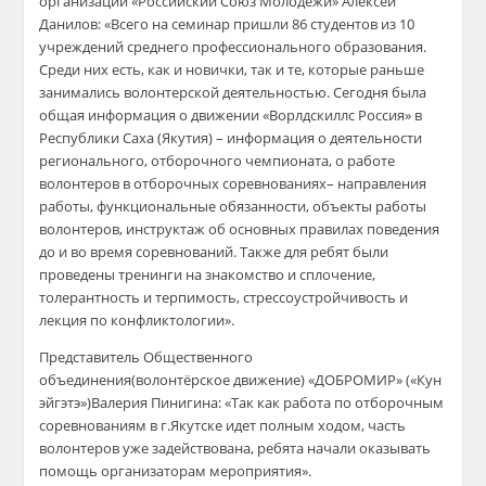
организации «Российский Союз Молодёжи»
Алексей
Данилов: «Всего на семинар пришли 86 студентов из 1
0
учреждений среднего профессионального образования
.
Среди них есть, как и новички, так и те, которые раньше
занимались волонтерской деятельностью. Сегодня
была
общая информация о движении
«
Ворлдскиллс
Россия
» в
Республики Саха (Якутия) – информация о деятельности
регионального, отборочного чемпионата
,
о
работе
волонтеров в
отборочн
ых соревнованиях
– направления
работы, функциональные обязанности, объекты работы
волонтеров
, и
нструктаж об основных правилах поведения
до и во время
соревнований. Также для ребят были
проведены тренинги на знакомство и сплочение,
толерантность и терпимость,
стрессоустройчивость
и
лекция по
конфликтологии
».
Пр
едставитель
Общественно
го
объединени
я
(волонт
ё
рское движение) «ДОБРОМИР» («Кун
эйгэтэ
»)
Валерия
Пинигина
: «Так как работа по отборочным
соревнованиям в
г.Якутске
идет полным ходом, часть
волонтеров уже задействована, ребята начали оказывать
помощь организаторам мероприятия».