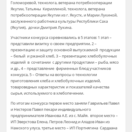
Голоморевой, технолога, ветерана потребкооперации
Якутии, Татьяны Кириллиной, технолога, ветерана
потребкооперации Якутии из г. Якустк, и Марии Лукиной,
заслуженного работника культуры Республики Саха
(Якутия), дочки Дмитрия Лукина.
Участники конкурса соревновались в 5 этапов: 1 этап –
представили визитку о своем предприятии, 2 –
презентацию и защиту основной выпускаемой продукции
– белый и ржаной хлеб, 3 – презентацию хлебобулочных
изделий в сочетании с другими продуктами – рыба, мясо
и др., 4 – представление фирменных блюд участников
конкурса, 5 – Ответы на вопросы о технологии
приготовления хлеба и хлебобулочных изделий,
товароведных характеристик и показателей качества
сырья, используемого в хлебопечении.
По итогам конкурса первое место заняли Гаврильев Павел
и Нестеров Павел пекари индивидуального
предпринимателя Иванова А.Е. из с. Майя. второе место –
ИП Эверстова Елена, Петров Леонид и Аладов Иван из
Намского улуса, третье место – ИП Портнягина Сардаана