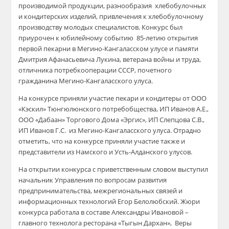
производимой продукции, разнообразия хлебобулочных
и кондитерских изделий, привлечения к хлебобулочному
производству молодых специалистов. Конкурс был
приурочен к юбилейному событию 85-летию открытия
первой пекарни в Мегино-Кангаласском улусе и памяти
Дмитрия Афанасьевича Лукина, ветерана войны и труда,
отличника потребкооперации СССР, почетного
гражданина Мегино-Кангаласского улуса.
На конкурсе приняли участие пекари и кондитеры от ООО
«Кэскил» Тюнгюлюнского потребобщества, ИП Иванов А.Е.,
ООО «Дабаан» Торгового Дома «Эргис», ИП Слепцова С.В.,
ИП Иванов Г.С. из Мегино-Кангаласского улуса. Отрадно
отметить, что на конкурсе приняли участие также и
представители из Намского и Усть-Алданского улусов.
На открытии конкурса с приветственным словом выступил
начальник Управления по вопросам развития
предпринимательства, межрегиональных связей и
информационных технологий Егор Белолюбский. Жюри
конкурса работала в составе Александры Ивановой –
главного технолога ресторана «Тыгын Дархан», Веры