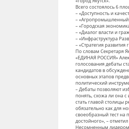
«город Якутск».
Всего состоялось 6 пло
– «Доступность и качес
– «Агропромышленный к
– «Городская экономик
– «Диалог власти и гра
– «Инфраструктура Раз
– «Стратегия развития г
По словам Секретаря Я
«ЕДИНАЯ РОССИЯ» Алек
голосования дебаты с
кандидатов в обсужден
основных этапов пред
политический инструме
– Дебаты позволяют из
понять, схожа ли она с
стать главой столицы р
обязательно как для но
своеобразный тест на 
достойного», – отмети
Несомненным лидером 