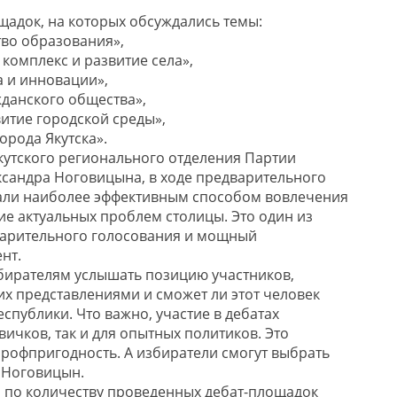
щадок, на которых обсуждались темы:
тво образования»,
омплекс и развитие села»,
а и инновации»,
жданского общества»,
витие городской среды»,
орода Якутска».
кутского регионального отделения Партии
сандра Ноговицына, в ходе предварительного
тали наиболее эффективным способом вовлечения
ие актуальных проблем столицы. Это один из
варительного голосования и мощный
нт.
бирателям услышать позицию участников,
 их представлениями и сможет ли этот человек
еспублики. Что важно, участие в дебатах
вичков, так и для опытных политиков. Это
профпригодность. А избиратели смогут выбрать
л Ноговицын.
по количеству проведенных дебат-площадок