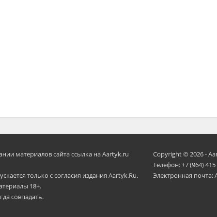
ии материалов сайта ссылка на Aartyk.ru
Copyright © 2026 - Aa
Телефон: +7 (964) 415
скается только с согласия издания Aartyk.Ru.
Электронная почта: 
атериалы 18+.
гда совпадать.