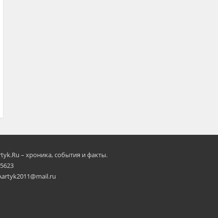
rtyk.Ru – хроника, события и факты.
 5623
Aartyk2011@mail.ru