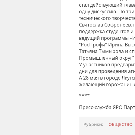
стал действующий глава
одну дискуссию. По три
технического творчест
Святослав Софронеев,
поддержка студентов и
ведущий программы «И
“РосПрофи” Ирина Высо
Татьяна Тымырова и сп
Промышленный округ” 
У участников предвари
дни для проведения аг
А 28 мая в городе Якут
желающий горожанин с
****
Пресс-служба ЯРО Пар
Рубрики:
ОБЩЕСТВО