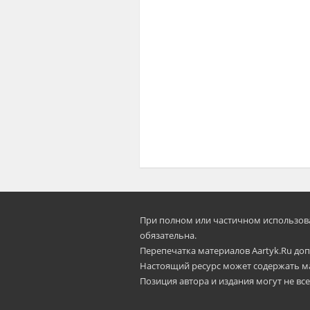
При полном или частичном использован
oбязательна.
Перепечатка материалов Aartyk.Ru допу
Настоящий ресурс может содержать м
Позиция автора и издания могут не все