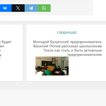
СЛЕДУЮЩЕЕ
е будет
Молодой булунский предприниматель
лен
Василий Попов рассказал школьникам
к
Тикси как стать и быть активным
у
предпринимателем
у
ий