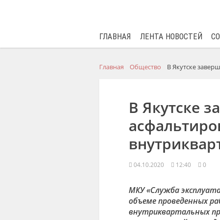
ГЛАВНАЯ
ЛЕНТА НОВОСТЕЙ
С
Главная
Общество
В Якутске завер
В Якутске з
асфальтир
внутриквар
04.10.2020
12:40
0
МКУ «Служба эксплуата
объеме проведенных ра
внутриквартальных пр