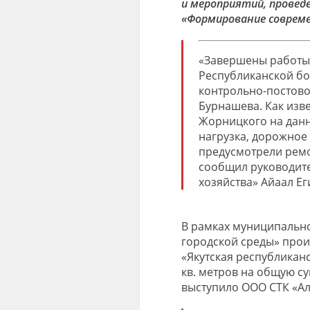
и мероприятий, провед
«Формирование совреме
«Завершены работы 
Республиканской бо
контрольно-постово
Бурнашева. Как изв
Жорницкого на дан
нагрузка, дорожное 
предусмотрели ремо
сообщил руководите
хозяйства» Айаал Ег
В рамках муниципаль
городской среды» прои
«Якутская республиканс
кв. метров на общую с
выступило ООО СТК «Ал