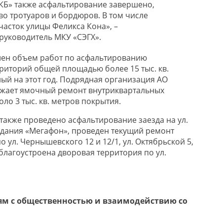
КБ» также асфальтирование завершено,
во тротуаров и бордюров. В том числе
часток улицы Феликса Кона»,
–
уководитель МКУ «СЭГХ».
шен объем работ по асфальтированию
риторий общей площадью более 15 тыс. кв.
ый на этот год. Подрядная организация АО
лжает ямочный ремонт внутриквартальных
о 3 тыс. кв. метров покрытия.
также проведено асфальтирование заезда на ул.
здания «Мегафон», проведен текущий ремонт
 ул. Чернышевского 12 и 12/1, ул. Октябрьской 5,
, благоустроена дворовая территория по ул.
ям с общественностью и взаимодействию со