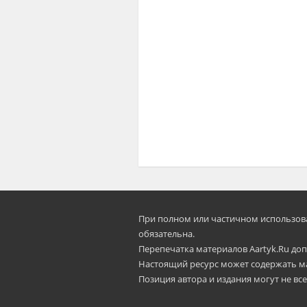
При полном или частичном использован
oбязательна.
Перепечатка материалов Aartyk.Ru допу
Настоящий ресурс может содержать м
Позиция автора и издания могут не все