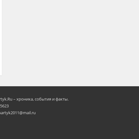
rtyk.Ru – хроника, события и факты.
 5623
Aartyk2011@mail.ru