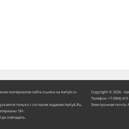
ии материалов сайта ссылка на Aartyk.ru
Copyright © 2026 - Aa
Телефон: +7 (964) 415
скается только с согласия издания Aartyk.Ru.
Электронная почта: 
атериалы 18+.
гда совпадать.