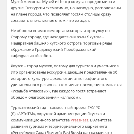
Музей мамонта, Музей и Центр хомуса народов мира и
другие. Экскурсии схематично, но наглядно, расположены
на плане города, что позволяет гостям столицы сразу
составить впечатление о том, что их ждет.
Не обошли вниманием организаторы и прогулку по
Старому городу, где находятся символы Якутска –
Надвратная башня Якутского острога, торговые ряды
«Кружало» и Градоякутский Преображенский
кафедральный собор.
Якутск – город музеев, потому для туристов и участников
Игр организованы экскурсии, дающие представление об
истории, о культуре, археологии, этнографии этого
удивительного региона, в том числе посещение комплекса
«Усадьба Атласовых», где каждого гостя встречают
обрядом благословения – «алгысом».
Туристический гид – совместный проект ГАУ РС
(Я) «АРТиТМ», окружной администрации Якутска и
коммуникационного агентства
PressPass
. В Агентстве
развития туризма и территориального маркетинга
«Республики Саха (Якутия)» EastRussia рассказали, что