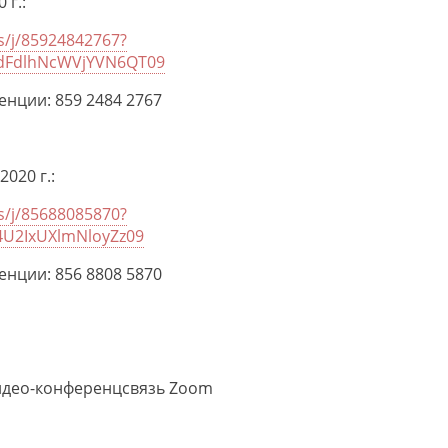
 г.:
s/j/85924842767?
FdlhNcWVjYVN6QT09
нции: 859 2484 2767
2020 г.:
s/j/85688085870?
U2IxUXlmNloyZz09
нции: 856 8808 5870
идео-конференцсвязь Zoom