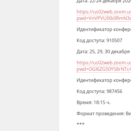
Дата: 22-24 декабря 2020
https://us02web.zoom.u
pwd=VnVPVUlXb0RmN3d
Идентификатор конфере
Код доступа: 910507
Дата: 25, 29, 30 декабря 
https://us02web.zoom.u
pwd=OGl6ZG50YS8rNTc4
Идентификатор конфере
Код доступа: 987456
Время: 18:15 ч.
Формат проведения: В
***