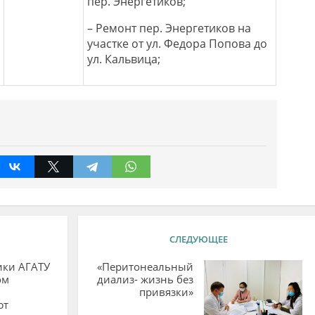
пер. Энергетиков;
– Ремонт пер. Энергетиков на
участке от ул. Федора Попова до
ул. Кальвица;
СЛЕДУЮЩЕЕ
ики АГАТУ
«Перитонеальный
ом
диализ- жизнь без
привязки»
ют