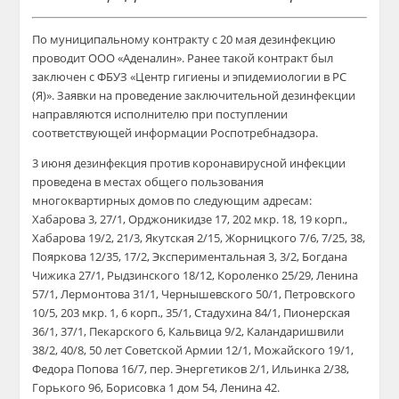
По муниципальному контракту с 20 мая дезинфекцию
проводит ООО «Аденалин». Ранее такой контракт был
заключен с ФБУЗ «Центр гигиены и эпидемиологии в РС
(Я)». Заявки на проведение заключительной дезинфекции
направляются исполнителю при поступлении
соответствующей информации Роспотребнадзора.
3 июня дезинфекция против коронавирусной инфекции
проведена в местах общего пользования
многоквартирных домов по следующим адресам:
Хабарова 3, 27/1, Орджоникидзе 17, 202 мкр. 18, 19 корп.,
Хабарова 19/2, 21/3, Якутская 2/15, Жорницкого 7/6, 7/25, 38,
Пояркова 12/35, 17/2, Экспериментальная 3, 3/2, Богдана
Чижика 27/1, Рыдзинского 18/12, Короленко 25/29, Ленина
57/1, Лермонтова 31/1, Чернышевского 50/1, Петровского
10/5, 203 мкр. 1, 6 корп., 35/1, Стадухина 84/1, Пионерская
36/1, 37/1, Пекарского 6, Кальвица 9/2, Каландаришвили
38/2, 40/8, 50 лет Советской Армии 12/1, Можайского 19/1,
Федора Попова 16/7, пер. Энергетиков 2/1, Ильинка 2/38,
Горького 96, Борисовка 1 дом 54, Ленина 42.