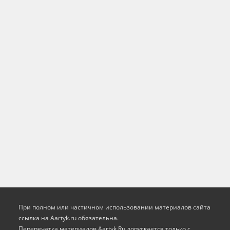
При полном или частичном использовании материалов сайта
ссылка на Aartyk.ru oбязательна.
Перепечатка материалов Aartyk.Ru допускается только с