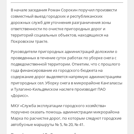
В начале заседания Роман Сорокин поручил произвести
совместный выезд городских и республиканских
дорожных служб для уточнения разграничения зоны
ответственности по очистке пригородных дорог и
территорий социальных объектов, находящихся на
Покровском тракте.
Руководители пригородных администраций доложили о
проведенных в течение суток работах по уборке снега с
подведомственной территории. Отметим, что с прошлого
года финансирование из городского бюджета на
содержание дорог выделяется напрямую администрациям
пригородных сел. Уборку снега в микрорайоне Кангалассы
и Тулагино-Кильдямском наслеге производит ПАО
«Дорисс».
МКУ «Служба эксплуатации городского хозяйства»
поручено оказать помощь администрации микрорайона
Марха по расчистке дорог, по которым следуют городские
автобусные маршруты № 5, № 20, № 41.