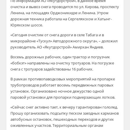
По информации АО «Якутдорстрой», в данное время
очистка и вывоз снега проводится по ул. Кирова, проспекту
Ленина, на площадях Орджоникидзе и Ленина. Утром
дорожная техника работала на Сергеляхском и Хатынг-
Юряхском шоссе.
«Сегодня очистим от снега дороги в селе Табага и в
микрорайоне «Тускул» Автодорожного округа», – доложил
руководитель АО «Якутдорстрой» Амирхан Яндиев.
Восемь дорожных рабочих, один трактор и погрузчик
«бобкэт» направлены на очистку тротуаров. На погрузке
снега с тротуаров задействованы 16 рабочих.
В рамках противопаводковых мероприятий на пропарке
трубопроводов работает восемь передвижных паровых
установок. Организовано ночное дежурство одной
паровой установки для пропарки подмерзающих лотков.
«Сейчас снег активно тает, к вечеру гарантирован гололед.
Прошу организовать подсыпку песком заездных карманов
автобусных остановок, пешеходных переходов и других
оживленных участков. Территориальным органам