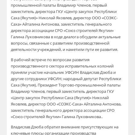
промышленной палаты Владимир Членов,
первый
заместитель директора ГКУ «Центр закупок Республики
Саха (Якутия)» Николай Яковлев, директор ООО «
СОЭКС-
Саха
»
Айталина
Антонова
,
заместитель генерального
директора ассоциации СРО «Союз строит
елей Якутии»
Галина
Луковникова
в ходе диалога
обсудили
актуальные
вопросы, связанные с развитием производственной
деятельности учреждений, и наметили пути ее развития.
В рабочей встрече по вопросам развития
производственного сектора исправительных
колоний
приняли участие
н
ачальник УФСИН Вла
дислав
Дзюба
и
другие сотрудники УФСИН
;
народный депутат Республики
Саха (Якутия), Президент Торгово-промышленной палаты
Вла
димир Членов, первый заместитель директора ГКУ
«Центр закупок Республики Саха (Якутия)» Николай
Яковлев, директор ООО «
СОЭКС-Саха
»
Айталина
Антонова
,
заместитель генерального директора ассоциации СРО
«Союз строителей Якутии» Галина
Луковникова
.
.
Владислав Дзюба
обратил внимание присутствующих на
ключевые плюсы организации производства