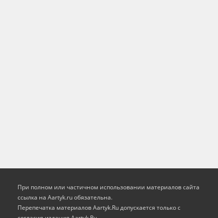
При полном или частичном использовании материалов сайта
ссылка на Aartyk.ru oбязательна.
Перепечатка материалов Aartyk.Ru допускается только с
согласия издания Aartyk.Ru.