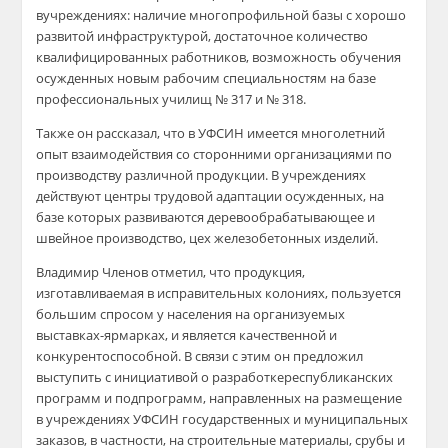
в
учреждениях
:
наличие многопрофильной базы
с хорошо
развитой инфраструктурой, достаточное количество
квалифицированных работников, возможность обучения
осужденных новым рабочим специальностям
на базе
профессиональных училищ № 317 и № 318
.
Также он
рассказа
л, что в УФСИН имеется многолетний
опыт взаимодействия со сторонними организациями по
производству различной продукции. В учреждениях
действуют центры трудовой адаптации осужденных, на
базе которых
развиваются
деревообрабатывающее и
швейное производство,
цех
железобетонных изделий
.
Владимир Членов
отметил, что продукция,
изготавливаемая в исправительных
колон
иях, пользуется
большим спросом
у
населения на организуемых
выставках-ярмарках
, и является качественной и
конкурентоспособной. В связи с этим он предложил
выступить с инициативой о
разраб
отке
республиканских
программ и подпрограмм
, направленны
х
на размещение
в учреждениях УФСИН государственных и муниципальных
заказов
, в частности
,
на
строительные материалы, срубы и