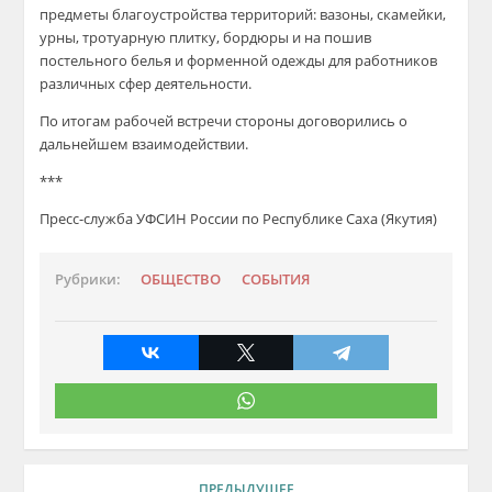
предметы благоустройства территорий: вазоны, скамейки,
урны, тротуарную плитку, бордюры
и на
пошив
постельно
го
бель
я
и форменн
ой
одежд
ы
для работников
различных сфер
деятельности
.
По итогам рабочей встречи стороны договорились о
дальнейшем взаимодействии.
***
Пресс-служба УФСИН России по Республике Саха (Якутия)
Рубрики:
ОБЩЕСТВО
СОБЫТИЯ
ПРЕДЫДУЩЕЕ