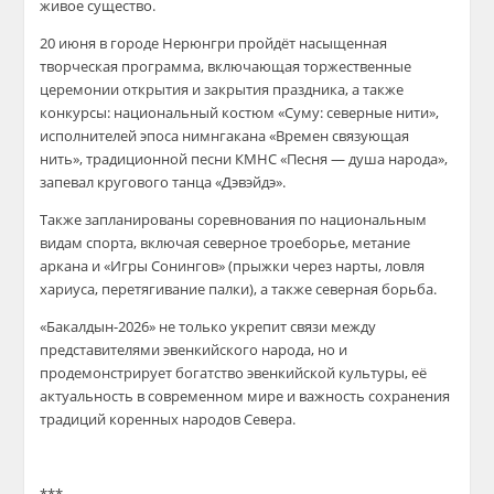
живое существо.
20 июня в городе Нерюнгри пройдёт насыщенная
творческая программа, включающая торжественные
церемонии открытия и закрытия праздника, а также
конкурсы: национальный костюм «Суму: северные нити»,
исполнителей эпоса нимнгакана «Времен связующая
нить», традиционной песни КМНС «Песня — душа народа»,
запевал кругового танца «Дэвэйдэ».
Также запланированы соревнования по национальным
видам спорта, включая северное троеборье, метание
аркана и «Игры Сонингов» (прыжки через нарты, ловля
хариуса, перетягивание палки), а также северная борьба.
«Бакалдын-2026» не только укрепит связи между
представителями эвенкийского народа, но и
продемонстрирует богатство эвенкийской культуры, её
актуальность в современном мире и важность сохранения
традиций коренных народов Севера.
***