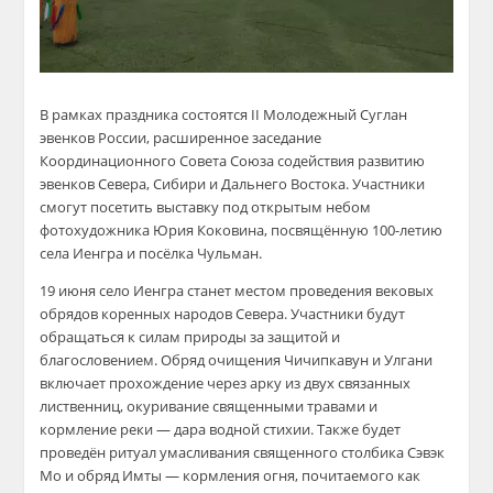
В рамках праздника состоятся II Молодежный Суглан
эвенков России, расширенное заседание
Координационного Совета Союза содействия развитию
эвенков Севера, Сибири и Дальнего Востока. Участники
смогут посетить выставку под открытым небом
фотохудожника Юрия Коковина, посвящённую 100-летию
села Иенгра и посёлка Чульман.
19 июня село Иенгра станет местом проведения вековых
обрядов коренных народов Севера. Участники будут
обращаться к силам природы за защитой и
благословением. Обряд очищения Чичипкавун и Улгани
включает прохождение через арку из двух связанных
лиственниц, окуривание священными травами и
кормление реки — дара водной стихии. Также будет
проведён ритуал умасливания священного столбика Сэвэк
Мо и обряд Имты — кормления огня, почитаемого как