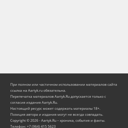
При полном или частичном использовании материалов сайта
ссылка на Aartyk.ru oбязательна.
Перепечатка материалов Aartyk.Ru допускается только с
согласия издания Aartyk.Ru.
Настоящий ресурс может содержать материалы 18+.
Позиция автора и издания могут не всегда совпадать.
Copyright © 2026 - Aartyk.Ru – хроника, события и факты.
Телефон: +7 (964) 415 5623