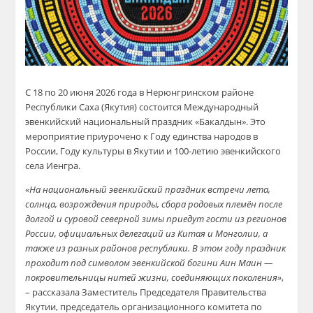
С 18 по 20 июня 2026 года в Нерюнгринском районе
Республики Саха (Якутия) состоится Международный
эвенкийский национальный праздник «Бакалдын». Это
мероприятие приурочено к Году единства народов в
России, Году культуры в Якутии и 100-летию эвенкийского
села Иенгра.
«На национальный эвенкийский праздник встречи лета,
солнца, возрождения природы, сбора родовых племён после
долгой и суровой северной зимы приедут гости из регионов
России, официальных делегаций из Китая и Монголии, а
также из разных районов республики. В этом году праздник
проходит под символом эвенкийской богини Аин Маин —
покровительницы нитей жизни, соединяющих поколения»
,
– рассказала Заместитель Председателя Правительства
Якутии, председатель организационного комитета по