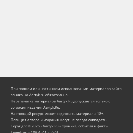
При полном или частичном использовании материалов сайта
ссылка на Aartyk.ru oбязательна.
Перепечатка материалов Aartyk.Ru допускается только с
согласия издания Aartyk.Ru.
Настоящий ресурс может содержать материалы 18+.
Позиция автора и издания могут не всегда совпадать.
Copyright © 2026 - Aartyk.Ru – хроника, события и факты.
Телефон: +7 (964) 415 5623