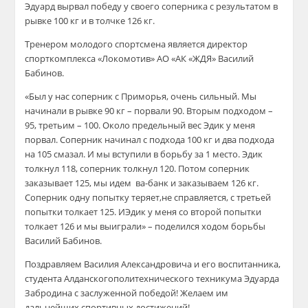
Эдуард
вырвал победу у своего соперника с р
езультатом в
рывке 100
кг и
в
толчке 126
кг.
Тренером молодого спортсмена является директор
спорткомплекса «Локомотив» АО «АК «ЖДЯ» Василий
Бабинов
.
«Был у нас соперник с Приморья, очень сильный. Мы
начинали в рывке 90 кг – порвали 90. Вторым подходом –
95, третьим – 100. Около предельный вес Эдик у меня
порвал. Соперник начинал с подхода
100 кг и два подхода
на 10
5 смазал. И мы вступили в борьбу за 1 место.
Эдик
толкнул
118, соперник толкн
ул
120
. П
отом соперник
заказывает 125, мы идем ва-банк и заказываем 126
кг
.
Соперник одну попытку теряет
,
не справляется
,
с третьей
попытки толкает 125
. И
Эдик у меня со второй попытки
толкает
126
и мы выиграли» – поделился ходом борьбы
Василий
Бабинов
.
Поздравляем Василия Александровича и его воспитанника
,
студента
Алданского
политехнического техникума Эдуарда
Забродина
с заслуженной победой
!
Желаем им
дальнейших спортивных достижений!