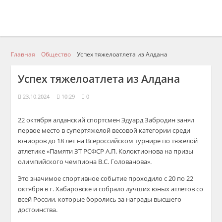
Главная
Общество
Успех тяжелоатлета из Алдана
Успех тяжелоатлета из Алдана
23.10.2024
10:29
0
22 октября
а
лданский
спортсмен Эдуард Забродин занял
первое место в супертяжелой весовой ка
тегории среди
юниоров до 18 лет н
а
В
сероссийском турнире по тяжелой
атлетике
«П
амяти
ЗТ
РСФСР А.П.
Колоктионова
на призы
олимпи
йского чемпиона В.С. Голованова
».
Это значимое спортивное событие
проходил
о
с 20 по 22
октября в г. Хабаровске и собрал
о
лучши
х юных
атлет
ов
со
всей России
, которые
боролись за награды высшего
достоинства.