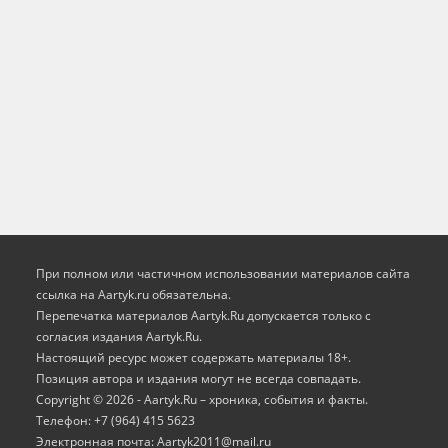
При полном или частичном использовании материалов сайта
ссылка на Aartyk.ru oбязательна.
Перепечатка материалов Aartyk.Ru допускается только с
согласия издания Aartyk.Ru.
Настоящий ресурс может содержать материалы 18+.
Позиция автора и издания могут не всегда совпадать.
Copyright © 2026 - Aartyk.Ru – хроника, события и факты.
Телефон: +7 (964) 415 5623
Электронная почта: Aartyk2011@mail.ru