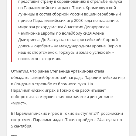
представит страну в соревнованиях в стрельбе из лука
на Паралимпийских играх в Токио. Кроме якутской
лучницы в состав сборной России вошли серебряный
призер Паралимпийских игр 2008 года по плаванию,
мировая рекордсменка Анастасия Диодорова и
чемпионка Европы по волейболу сидя Алена
Дмитриева. До 3 августа состав российской сборной
должны одобрить на международном уровне. Верю в
наших спортсменок, горжусь и желаю успехов!», –
написал он в соцсетях.
Отметим, что ранее Степанида Артахинова стала
обладательницей бронзовой награды Паралимпийских игр
в Лондоне в стрельбе из блочного лука. На
Паралимпийских играх в Токио она рассчитывает
побороться за медали в личном зачете и дисциплине
«микст».
В Паралимпийских играх в Токио выступят 241 российский
спортсмен. Паралимпиада в Токио пройдет с 24 августа по
5 сентября.