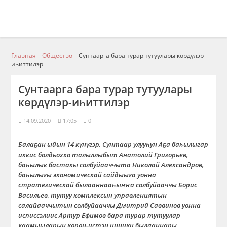
Главная
Общество
Сунтаарга бара турар тутуулары көрдүлэр-
иһиттилэр
Сунтаарга бара турар тутуулары
көрдүлэр-иһиттилэр
14.09.2020
17:05
0
Балаҕан ыйын 14 күнүгэр, Сунтаар улууһун Аҕа баһылыгар
иккис болдьоххо талыллыбыт Анатолий Григорьев,
баһылык бастакы солбуйааччыта Николай Александров,
баһылыгы экономическай сайдыыга уонна
стратегическай былааннааһыҥҥа солбуйааччы Борис
Васильев, тутуу комплексын управлениятын
салайааччытын солбуйааччы Дмитрий Саввинов уонна
исписсэлиис Артур Ефимов бара турар тутуулар
хаамыыларын көрөн-истэн инники былааннары