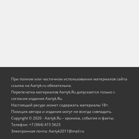
При полном или частичном использовании материалов сайта
ссылка на Aartyk.ru oбязательна.
Перепечатка материалов Aartyk.Ru допускается только с
согласия издания Aartyk.Ru.
Настоящий ресурс может содержать материалы 18+.
Позиция автора и издания могут не всегда совпадать.
Copyright © 2026 - Aartyk.Ru – хроника, события и факты.
Телефон: +7 (964) 415 5623
Электронная почта: Aartyk2011@mail.ru