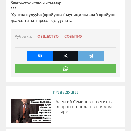
благоустройство ыытыллар.
***
“
Сунтаар улууhа (оройуона)” муниципальнай оройуон
дьаһалтатын пресс – сулууспата
Рубрики:
ОБЩЕСТВО
СОБЫТИЯ
ПРЕДЫДУЩЕЕ
Алексей Семенов ответит на
вопросы горожан в прямом
эфире