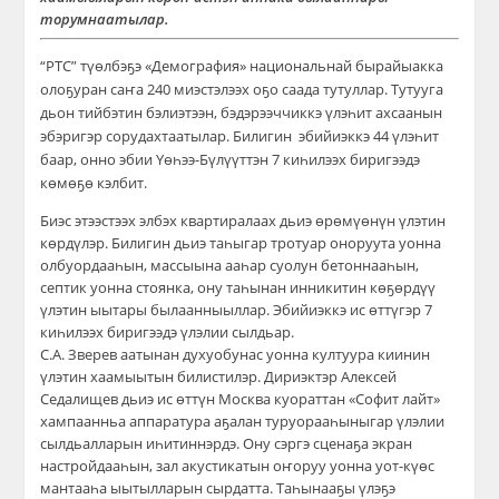
торумнаатылар.
“РТС” түөлбэҕэ «Демография» национальнай бырайыакка
олоҕуран саҥа 240 миэстэлээх оҕо саада тутуллар. Тутууга
дьон тийбэтин бэлиэтээн, бэдэрээччиккэ үлэһит ахсаанын
эбэригэр сорудахтаатылар. Билигин эбийиэккэ 44 үлэһит
баар, онно эбии Үөһээ-Бүлүүттэн 7 киһилээх биригээдэ
көмөҕө кэлбит.
Биэс этээстээх элбэх квартиралаах дьиэ өрөмүөнүн үлэтин
көрдүлэр. Билигин дьиэ таһыгар тротуар оноруута уонна
олбуордааһын, массыына ааһар суолун бетоннааһын,
септик уонна стоянка, ону таһынан инникитин көҕөрдүү
үлэтин ыытары былаанныыллар. Эбийиэккэ ис өттүгэр 7
киһилээх биригээдэ үлэлии сылдьар.
С.А. Зверев аатынан духуобунас уонна култуура киинин
үлэтин хаамыытын билистилэр. Дириэктэр Алексей
Седалищев дьиэ ис өттүн Москва куораттан «Софит лайт»
хампаанньа аппаратура аҕалан туруорааһыныгар үлэлии
сылдьалларын иһитиннэрдэ. Ону сэргэ сценаҕа экран
настройдааһын, зал акустикатын оҥоруу уонна уот-күөс
мантааһа ыытылларын сырдатта. Таһынааҕы үлэҕэ