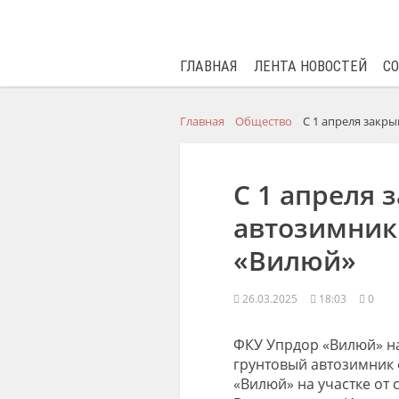
ГЛАВНАЯ
ЛЕНТА НОВОСТЕЙ
С
Главная
Общество
С 1 апреля закр
С 1 апреля 
автозимник 
«Вилюй»
26.03.2025
18:03
0
ФКУ Упрдор «Вилюй» на
грунтовый автозимник
«
Вилюй
»
на участке от 