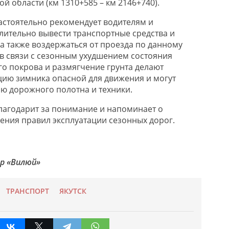
ой области (км 1310+585 – км 2146+740).
стоятельно рекомендует водителям и
ительно вывести транспортные средства и
 а также воздержаться от проезда по данному
 в связи с сезонным ухудшением состояния
о покрова и размягчение грунта делают
ию зимника опасной для движения и могут
ю дорожного полотна и техники.
агодарит за понимание и напоминает о
ния правил эксплуатации сезонных дорог.
ор «Вилюй»
ТРАНСПОРТ
ЯКУТСК