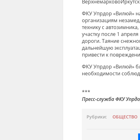
Верхнемарково
Иркутск
ФКУ Упрдор «Вилюй» на
организациям незамедл
технику с автозимника,
участку после 1 апреля
дороги.
Таяние снежног
дальнейшую эксплуатац
привести к повреждени
ФКУ Упрдор «Вилюй» бл
необходимости соблюде
***
Пресс-служба ФКУ Упрд
Рубрики:
ОБЩЕСТВО