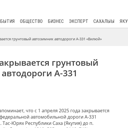
$
82.17
0.76
ОБЫТИЯ
ОБЩЕСТВО
БИЗНЕС
ЭКСПЕРТ
САХАЛЫЫ
ЯКУ
ывается грунтовый автозимник автодороги А-331 «Вилюй»
закрывается грунтовый
автодороги А-331
поминает, что с 1 апреля 202
5
года закрывается
 федеральной автомобильной дороги А-331
с.
Тас
-Юрях Республики Саха (Якутия) до п.