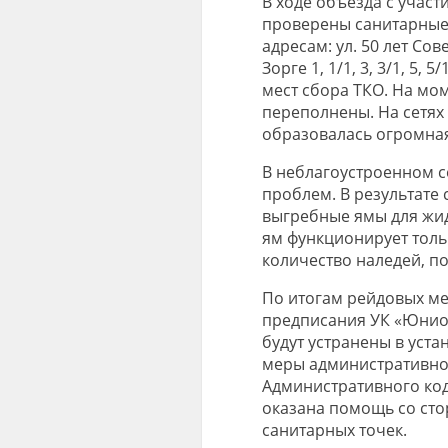
В ходе объезда с учас
проверены санитарные
адресам: ул. 50 лет Сове
Зорге 1, 1/1, 3, 3/1, 5
мест сбора ТКО. На мо
переполнены. На сетях 
образовалась огромная
В неблагоустроенном 
проблем. В результате
выгребные ямы для жид
ям функционирует толь
количество наледей, по
По итогам рейдовых м
предписания УК «Юнио
будут устранены в уст
меры административног
Административного код
оказана помощь со ст
санитарных точек.