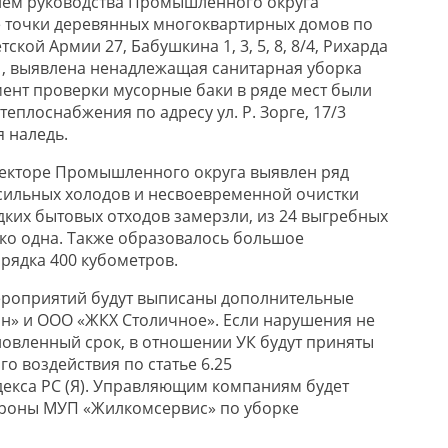
тием руководства Промышленного округа
 точки деревянных многоквартирных домов по
тской Армии 27, Бабушкина 1, 3, 5, 8, 8/4, Рихарда
, 5/1, выявлена ненадлежащая санитарная уборка
мент проверки мусорные баки в ряде мест были
теплоснабжения по адресу ул. Р. Зорге, 17/3
 наледь.
секторе Промышленного округа выявлен ряд
 сильных холодов и несвоевременной очистки
ких бытовых отходов замерзли, из 24 выгребных
ко одна. Также образовалось большое
рядка 400 кубометров.
ероприятий будут выписаны дополнительные
н» и ООО «ЖКХ Столичное». Если нарушения не
ановленный срок, в отношении УК будут приняты
о воздействия по статье 6.25
екса РС (Я). Управляющим компаниям будет
ороны МУП «Жилкомсервис» по уборке