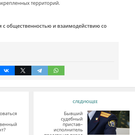
акрепленных территорий.
м с общественностью и взаимодействию со
СЛЕДУЮЩЕЕ
оваться
Бывший
судебный
твенный
пристав–
нт?
исполнитель
предстанет перед