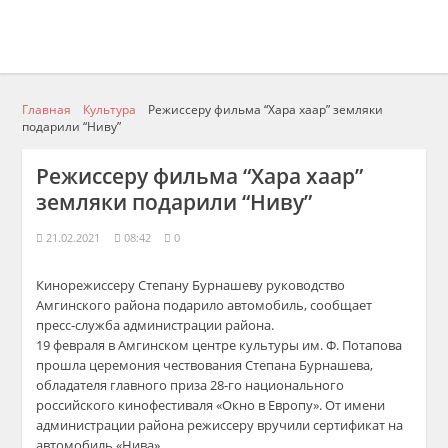
Главная
Культура
Режиссеру фильма “Хара хаар” земляки
подарили “Ниву”
Режиссеру фильма “Хара хаар”
земляки подарили “Ниву”
21.02.2021
08:42
0
Кинорежиссеру Степану Бурнашеву руководство
Амгинского района подарило автомобиль, сообщает
пресс-служба администрации района.
19 февраля в Амгинском центре культуры им. Ф. Потапова
прошла церемония чествования Степана Бурнашева,
обладателя главного приза 28-го национального
российского кинофестиваля «Окно в Европу». От имени
администрации района режиссеру вручили сертификат на
автомобиль «Нива».