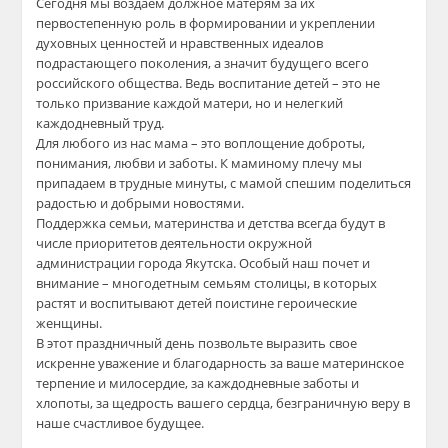
Сегодня мы воздаем должное матерям за их
первостепенную роль в формировании и укреплении
духовных ценностей и нравственных идеалов
подрастающего поколения, а значит будущего всего
российского общества. Ведь воспитание детей – это не
только призвание каждой матери, но и нелегкий
каждодневный труд.
Для любого из нас мама – это воплощение доброты,
понимания, любви и заботы. К маминому плечу мы
припадаем в трудные минуты, с мамой спешим поделиться
радостью и добрыми новостями.
Поддержка семьи, материнства и детства всегда будут в
числе приоритетов деятельности окружной
администрации города Якутска. Особый наш почет и
внимание – многодетным семьям столицы, в которых
растят и воспитывают детей поистине героические
женщины.
В этот праздничный день позвольте выразить свое
искренне уважение и благодарность за ваше материнское
терпение и милосердие, за каждодневные заботы и
хлопоты, за щедрость вашего сердца, безграничную веру в
наше счастливое будущее.