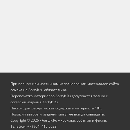
При полном или частичном использовании материалов сайта
ссылка на Aartyk.ru oбязательна.
Перепечатка материалов Aartyk.Ru допускается только с
согласия издания Aartyk.Ru.
Настоящий ресурс может содержать материалы 18+.
Позиция автора и издания могут не всегда совпадать.
Copyright © 2026 - Aartyk.Ru – хроника, события и факты.
Телефон: +7 (964) 415 5623