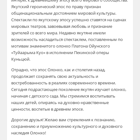
интерес к древнейшему эпосу всего мирового сообщества.
Якутский героический эпос по праву признан
общенациональным достоянием мировой культуры.
Спектакли по якутскому эпосу успешно ставятся на сценах
мировых театров, завоевывая любовь и признание
зрителей со всего мира. Недавно якутяне имели
возможность насладиться спектаклем, поставленным по
мотивам знаменитого олонхо Платона Ойунского
«Туйаарыма Куо» в исполнении Пекинской оперы
Куньцюй.
Отрадно, что эпос Олонхо, как и столетия назад,
продолжает сохранять свою актуальность и
востребованность в реалиях современного времени.
Сегодня подрастающее поколение якутян изучает олонхо,
начиная с детского сада. Мы стремимся воспитывать
наших детей, опираясь на духовно-нравственные
ценности, воспетые в древнем эпосе.
Дорогие друзья! Желаю вам стремления к познанию,
сохранению и приумножению культурного и духовного
наследия Олонхо!