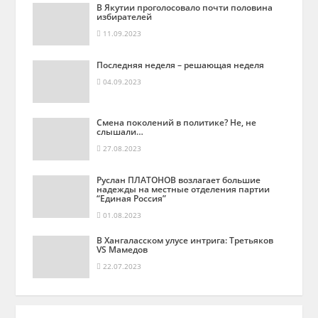
В Якутии проголосовало почти половина
избирателей
11.09.2023
Последняя неделя – решающая неделя
04.09.2023
Смена поколений в политике? Не, не
слышали…
27.08.2023
Руслан ПЛАТОНОВ возлагает большие
надежды на местные отделения партии
“Единая Россия”
01.08.2023
В Хангаласском улусе интрига: Третьяков
VS Мамедов
22.07.2023