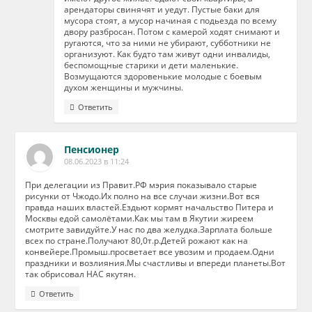
арендаторы свинячят и уедут. Пустые баки для
мусора стоят, а мусор начиная с подьезда по всему
двору разбросан. Потом с камерой ходят снимают и
ругаются, что за ними не убирают, субботники не
организуют. Как будто там живут одни инвалиды,
беспомощные старики и дети маленькие.
Возмущаются здоровенькие молодые с боевым
духом женщины и мужчины.
Ответить
Пенсионер
08.06.2023 в 11:24
При делегации из Правит.РФ мэрия показывало старые
рисунки от Чжодо.Их полно на все случаи жизни.Вот вся
правда наших властей.Ездьют кормят начальство Питера и
Москвы едой самолётами.Как мы там в Якутии жиреем
смотрите завидуйте.У нас по два желудка.Зарплата больше
всех по стране.Получают 80,0т.р.Детей рожают как на
конвейере.Промыш.просветает все увозим и продаем.Одни
праздники и возлияния.Мы счастливы и впереди планеты.Вот
так обрисовал НАС якутян.
Ответить