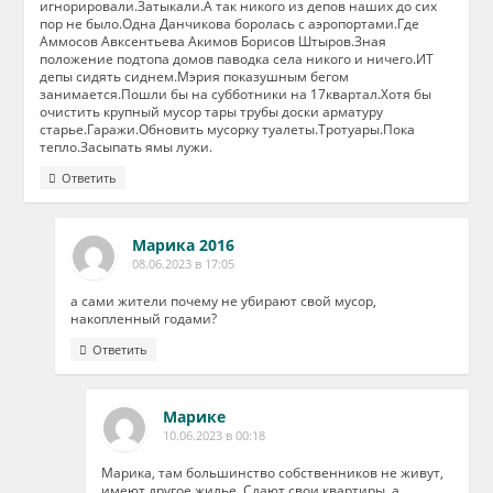
игнорировали.Затыкали.А так никого из депов наших до сих
пор не было.Одна Данчикова боролась с аэропортами.Где
Аммосов Авксентьева Акимов Борисов Штыров.Зная
положение подтопа домов паводка села никого и ничего.ИТ
депы сидять сиднем.Мэрия показушным бегом
занимается.Пошли бы на субботники на 17квартал.Хотя бы
очистить крупный мусор тары трубы доски арматуру
старье.Гаражи.Обновить мусорку туалеты.Тротуары.Пока
тепло.Засыпать ямы лужи.
Ответить
Марика 2016
08.06.2023 в 17:05
а сами жители почему не убирают свой мусор,
накопленный годами?
Ответить
Марике
10.06.2023 в 00:18
Марика, там большинство собственников не живут,
имеют другое жилье. Сдают свои квартиры, а