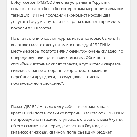
В Якутске же ТУМУСОВ не стал устраивать “круглых
столов”, хотя это было бы интересным мероприятием, все-
таки ДЕЛЯГИН не последний экономист России. Два
депутата Госдумы чуть ли не с трапа самолета прямиком
поехали в 17 квартал.
По впечатлению коллег-журналистов, которые были в 17
квартале вместе с депутатами, к приезду ДЕЛЯГИНА
местные эсеры подготовили людей. “Уж очень складно, по
очереди звучали претензии к властям. Обычно в
стихийных встречах кипят страсти, а тут жители квартала,
видимо, заранее отобранные организаторами, не
перебивали друг друга, “возмущались” очень
постановочно и спокойно”.
Позже ДЕЛЯГИН выложил у себя в телеграм-канале
кратенький пост и фотки со встречи. В тексте от ДЕЛЯГИНА
не прозвучало ни единого упрека в сторону главы Якутии,
об его семилетнем периоде мэрства в Якутске, его
китайской “Чжоде”, свайном поле, съевшим бюджет