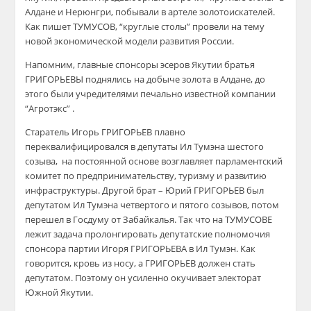
Алдане и Нерюнгри, побывали в артеле золотоискателей.
Как пишет ТУМУСОВ, “круглые столы” провели на тему
новой экономической модели развития России.
Напомним, главные спонсоры эсеров Якутии братья
ГРИГОРЬЕВЫ поднялись на добыче золота в Алдане, до
этого были учредителями печально известной компании
“Агротэкс” .
Старатель Игорь ГРИГОРЬЕВ плавно
переквалифицировался в депутаты Ил Тумэна шестого
созыва, на постоянной основе возглавляет парламентский
комитет по предпринимательству, туризму и развитию
инфраструктуры. Другой брат – Юрий ГРИГОРЬЕВ был
депутатом Ил Тумэна четвертого и пятого созывов, потом
перешел в Госдуму от Забайкалья. Так что на ТУМУСОВЕ
лежит задача пролонгировать депутатские полномочия
спонсора партии Игоря ГРИГОРЬЕВА в Ил Тумэн. Как
говорится, кровь из носу, а ГРИГОРЬЕВ должен стать
депутатом. Поэтому он усиленно окучивает электорат
Южной Якутии.