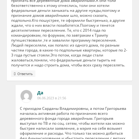
признать все деревянные дома аварийными.А они толи
безответственно к этому отнеслись, толи они хотели
федеральные деньги заныкать на другие нужды,поэтому и
признание домов аварийными шло, можно сказать,
подпольно.Кто пошустрее, те оформили быстренько, а другие
ждали, что о них власти позаботятся.Поэтому и тянется
десятилетиями переселение. Те, кто с 2014 года по
командировкам, по форумам, по завтракам к Трампу
путешествовали ,те и завалили программу переселения.
Людей переселяли, как попало: из одного дома, по разным
частям города, в какие-то подпольные квартиры, которые по 2-
3 года пустые стояли.Это потом, когда люди стали
жаловаться,поняли, что федеральные деньги тырить не
получится и надо строить дома, чтобы всех сразу переселять.
Ответить
Да
06.06.2023 в 21:56
С приходом Сарданы Владимировны, а потом Григорьева
началась активная работа по признанию всего
деревянного фонда города аварийным. Григорьев
выступал по ТВ и по соц. сетям, чтобы жители как можно
быстрее написали заявление, а мэрия на себя возьмет
оформление и расходы. Что только так можно добиться
фед.финансирование и убыстрить переселение с ветхих