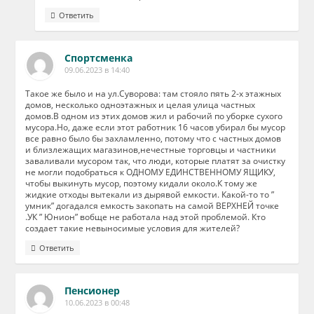
Ответить
Спортсменка
09.06.2023 в 14:40
Такое же было и на ул.Суворова: там стояло пять 2-х этажных
домов, несколько одноэтажных и целая улица частных
домов.В одном из этих домов жил и рабочий по уборке сухого
мусора.Но, даже если этот работник 16 часов убирал бы мусор
все равно было бы захламленно, потому что с частных домов
и близлежащих магазинов,нечестные торговцы и частники
заваливали мусором так, что люди, которые платят за очистку
не могли подобраться к ОДНОМУ ЕДИНСТВЕННОМУ ЯЩИКУ,
чтобы выкинуть мусор, поэтому кидали около.К тому же
жидкие отходы вытекали из дырявой емкости. Какой-то то ”
умник” догадался емкость закопать на самой ВЕРХНЕЙ точке
.УК ” Юнион” вобще не работала над этой проблемой. Кто
создает такие невыносимые условия для жителей?
Ответить
Пенсионер
10.06.2023 в 00:48