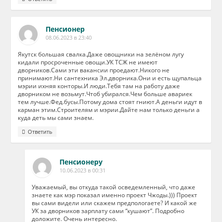
Пенсионер
08.06.2023 в 23:40
Якутск большая свалка.Даже овощники на зелёном лугу
кидали просроченные овощи.УК ТСЖ не имеют
дворников.Сами эти вакансии проедают.Никого не
принимают.Ни сантехника Эл.дворника.Они и есть щупальца
мэрии ихняя конторы.И люди.Тебя там на работу даже
дворником не возьмут.Чтоб убирался.Чем больше авариек
тем лучше.Фед.бусы.Потому дома стоят гниют.А деньги идут в
карман этим.Строителям и мэрии.Дайте нам только деньги а
куда деть мы сами знаем.
Ответить
Пенсионеру
10.06.2023 в 00:31
Уважаемый, вы откуда такой осведемленный, что даже
знаете как мэр показал именно проект Чжоды.))) Проект
вы сами видели или скажем предпологаете? И какой же
УК за дворников зарплату сами “кушают”. Подробно
доложите. Очень интересно.