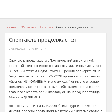
Главная
Общество
Политика
Спектакль продолжается
Спектакль продолжается
06.06.2023
10:30
14
Спектакль продолжается. Политический интриган №1,
крестный отец нынешнего главы Якутии, вечный депутат с
30-летним стажем Федот ТУМУСОВ решил попиариться на
бедах земляков. Так как ТУМУСОВ прочно ассоциируется с
Айсеном НИКОЛАЕВЫМ, и его имидж “гонимого властью
политика” уже не соответствует действительности, в роли
главного эксперта по 17 кварталу он нанял однопартийца
Михаила ДЕЛЯГИНА.
До этого ДЕЛЯГИН и ТУМУСОВ были в турне по Южной
Якутии, провели предвыборные встречи, “круглые столы” в