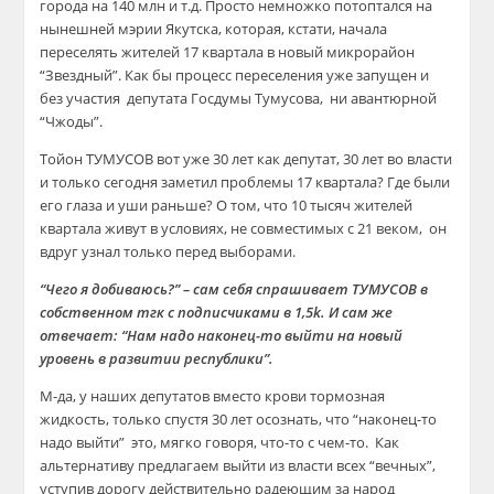
города на 140 млн и т.д. Просто немножко потоптался на
нынешней мэрии Якутска, которая, кстати, начала
переселять жителей 17 квартала в новый микрорайон
“Звездный”. Как бы процесс переселения уже запущен и
без участия депутата Госдумы Тумусова, ни авантюрной
“Чжоды”.
Тойон ТУМУСОВ вот уже 30 лет как депутат, 30 лет во власти
и только сегодня заметил проблемы 17 квартала? Где были
его глаза и уши раньше? О том, что 10 тысяч жителей
квартала живут в условиях, не совместимых с 21 веком, он
вдруг узнал только перед выборами.
“Чего я добиваюсь?” – сам себя спрашивает ТУМУСОВ в
собственном тгк с подписчиками в 1,5k. И сам же
отвечает: “Нам надо наконец-то выйти на новый
уровень в развитии республики”.
М-да, у наших депутатов вместо крови тормозная
жидкость, только спустя 30 лет осознать, что “наконец-то
надо выйти” это, мягко говоря, что-то с чем-то. Как
альтернативу предлагаем выйти из власти всех “вечных”,
уступив дорогу действительно радеющим за народ