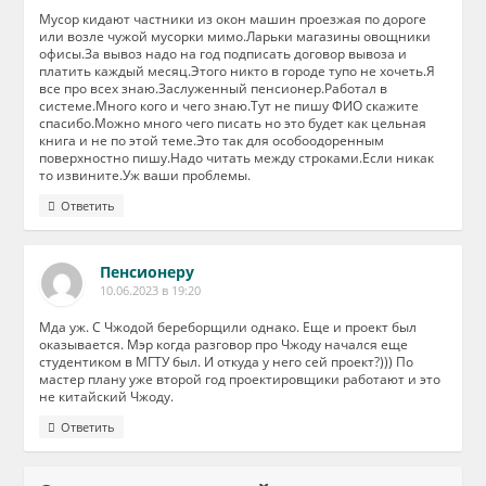
Мусор кидают частники из окон машин проезжая по дороге
или возле чужой мусорки мимо.Ларьки магазины овощники
офисы.За вывоз надо на год подписать договор вывоза и
платить каждый месяц.Этого никто в городе тупо не хочеть.Я
все про всех знаю.Заслуженный пенсионер.Работал в
системе.Много кого и чего знаю.Тут не пишу ФИО скажите
спасибо.Можно много чего писать но это будет как цельная
книга и не по этой теме.Это так для особоодоренным
поверхностно пишу.Надо читать между строками.Если никак
то извините.Уж ваши проблемы.
Ответить
Пенсионеру
10.06.2023 в 19:20
Мда уж. С Чжодой береборщили однако. Еще и проект был
оказывается. Мэр когда разговор про Чжоду начался еще
студентиком в МГТУ был. И откуда у него сей проект?))) По
мастер плану уже второй год проектировщики работают и это
не китайский Чжоду.
Ответить