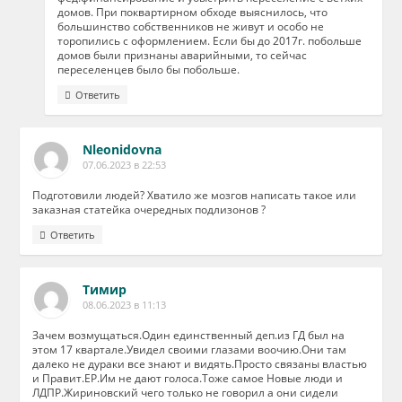
домов. При поквартирном обходе выяснилось, что
большинство собственников не живут и особо не
торопились с оформлением. Если бы до 2017г. побольше
домов были признаны аварийными, то сейчас
переселенцев было бы побольше.
Ответить
Nleonidovna
07.06.2023 в 22:53
Подготовили людей? Хватило же мозгов написать такое или
заказная статейка очередных подлизонов ?
Ответить
Тимир
08.06.2023 в 11:13
Зачем возмущаться.Один единственный деп.из ГД был на
этом 17 квартале.Увидел своими глазами воочию.Они там
далеко не дураки все знают и видять.Просто связаны властью
и Правит.ЕР.Им не дают голоса.Тоже самое Новые люди и
ЛДПР.Жириновский чего только не говорил а они сидели