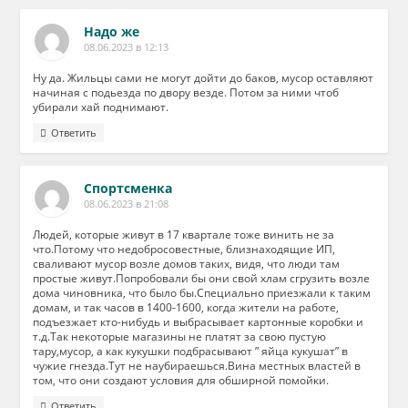
Надо же
08.06.2023 в 12:13
Ну да. Жильцы сами не могут дойти до баков, мусор оставляют
начиная с подьезда по двору везде. Потом за ними чтоб
убирали хай поднимают.
Ответить
Спортсменка
08.06.2023 в 21:08
Людей, которые живут в 17 квартале тоже винить не за
что.Потому что недобросовестные, близнаходящие ИП,
сваливают мусор возле домов таких, видя, что люди там
простые живут.Попробовали бы они свой хлам сгрузить возле
дома чиновника, что было бы.Специально приезжали к таким
домам, и так часов в 1400-1600, когда жители на работе,
подъезжает кто-нибудь и выбрасывает картонные коробки и
т.д.Так некоторые магазины не платят за свою пустую
тару,мусор, а как кукушки подбрасывают ” яйца кукушат” в
чужие гнезда.Тут не наубираешься.Вина местных властей в
том, что они создают условия для обширной помойки.
Ответить