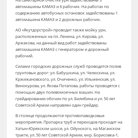
На санитарной очистке урн задействованы 3
автомашины КАМАЗ и 6 рабочих. На работах по
содержанию автобусных остановок задействованы 1
автомашина КАМАЗ и 2 дорожных рабочих.
АО «Якутдорстрой» проводит также мойку урн,
расположенных на пл. Ленина, ул. Кирова, ул.
Аржакова, на данный вид работ задействованы
автомашина КАМАЗ с генератором и дорожный
рабочий.
Силами городских дорожных служб проводится полив
грунтовых дорог: ул. Бабушкина, ул. Челюскина, ул.
Кржижановского, ул. Очиченко, ул. Ильменская, ул.
Винокурова, ул. Якова Потапова, работы проводятся с
помощью двух поливомоечных машин. На
грейдировании обочин по ул. Билибина и ул. 50 лет
Советской Армии направлен один грейдер.
В столице продолжаются противопаводковые
мероприятия. Пропарка труб и переходов проходит на
Хатын-Юряхском шоссе, ул. Ойунского, на Маганском
тракте, ул. 50 лет Советской Армии, мкр. Борисовка-1,