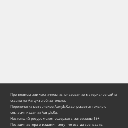
При полном или частичном использовании материалов сайта
ссылка на Aartyk.ru oбязательна.
Перепечатка материалов Aartyk.Ru допускается только с
согласия издания Aartyk.Ru.
Настоящий ресурс может содержать материалы 18+.
Позиция автора и издания могут не всегда совпадать.