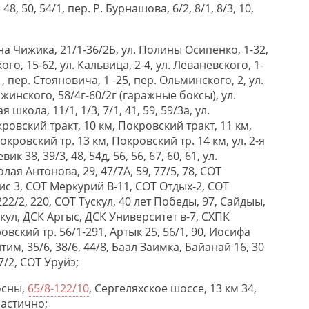
2, 48, 50, 54/1, пер. Р. Бурнашова, 6/2, 8/1, 8/3, 10,
дана Чижика, 21/1-36/2Б, ул. Полины Осипенко, 1-32,
го, 15-62, ул. Кальвица, 2-4, ул. Леваневского, 1-
, пер. Стояновича, 1 -25, пер. Ольминского, 2, ул.
ржинского, 58/4г-60/2г (гаражные боксы), ул.
школа, 11/1, 1/3, 7/1, 41, 59, 59/3а, ул.
ровский тракт, 10 км, Покровский тракт, 11 км,
окровский тр. 13 км, Покровский тр. 14 км, ул. 2-я
 38, 39/3, 48, 54д, 56, 56, 67, 60, 61, ул.
лая Антонова, 29, 47/7А, 59, 77/5, 78, СОТ
с 3, СОТ Меркурий В-11, СОТ Отдых-2, СОТ
222/2, 220, СОТ Тускул, 40 лет Победы, 97, Сайдыы,
ускул, ДСК Аргыс, ДСК Университет в-7, СХПК
вский тр. 56/1-291, Артык 25, 56/1, 90, Иосифа
тим, 35/6, 38/6, 44/8, Баал Заимка, Байанай 16, 30
7/2, СОТ Уруйэ;
сосны,
65/8-122/10
, Сергеляхское шоссе, 13 км 34,
частично;