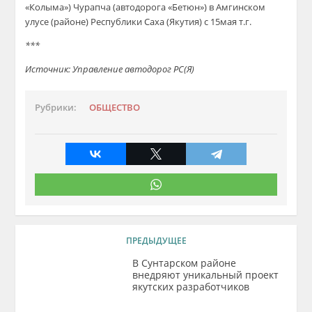
«Колыма») Чурапча (автодорога «Бетюн») в Амгинском
улусе (районе) Республики Саха (Якутия) с 15мая т.г.
***
Источник: Управление автодорог РС(Я)
Рубрики:
ОБЩЕСТВО
ПРЕДЫДУЩЕЕ
В Сунтарском районе
внедряют уникальный проект
якутских разработчиков