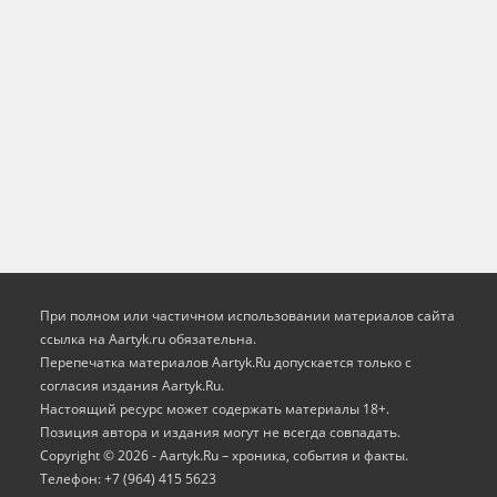
При полном или частичном использовании материалов сайта
ссылка на Aartyk.ru oбязательна.
Перепечатка материалов Aartyk.Ru допускается только с
согласия издания Aartyk.Ru.
Настоящий ресурс может содержать материалы 18+.
Позиция автора и издания могут не всегда совпадать.
Copyright © 2026 - Aartyk.Ru – хроника, события и факты.
Телефон: +7 (964) 415 5623