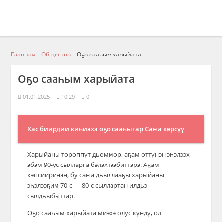
Главная
Общество
Оҕо сааһым харыйата
Оҕо сааһым харыйата
01.01.2025
10:29
0
Хас биирдии киһиэхэ оҕо сааһыгар Саҥа көрсүү
Харыйаны төрөппүт дьоммор, аҕам өттүнэн эһэлээх
үөрүүлээх кэмэ бастакы харыйата буолар. Ол
эбэм 90-ус сылларга бэлэхтээбиттэрэ. Аҕам
кэпсииринэн, бу саҥа дьыллааҕы харыйаны
курдук, мин бастакы харыйабын кытта билигин
эһэлээҕим 70-с — 80-с сыллартан илдьэ
сылдьыбыттар.
да арахсыбакка сылдьабын, олоҕум устатыгар, 28
Оҕо сааһым харыйата миэхэ олус күндү, ол