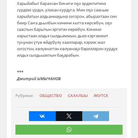
Харыйабыт барахсан биһиги оҕо эрдэхпитинэ
сүрдээх үрдүк, улахан курдуга. Мин оҕо сааһым
харыйатын алдьаннаҕына оҥорон, абырахтаан син
биир Саҥа дьылбын кинини кытта көрсөбүн, оҕо
сааспын барытын эргитэн көрөбүн. Кинини
харыстаан илдьэ сылдьаммын, дьиэ кэргэммит
туһунан үтүө өйдүбүлү хаалларар, кэриэс мал
оҥостон, көлүөнэттэн көлүөнэҕэ бэриллэрин курдук
илдьэ сылдьыахпын баҕарабын.
***
Дмитрий ЫМЫЧАНОВ
Рубрики:
ОБЩЕСТВО
САХАЛЫЫ
ЯКУТСК