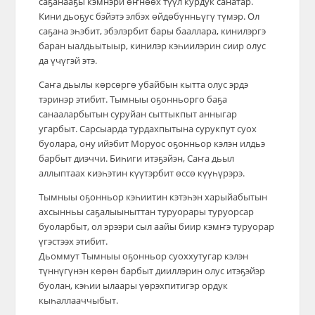
саҕанааҕы кэмнэри өҥнөөх түүл курдук санатар.
Кини дьоҕус бэйэтэ элбэх өйдөбүнньүгү түмэр. Ол
сыл, Саҥа дьылы биир харыйанан көрсөбүн.
саҕана эһэбит, эбэлэрбит бары бааллара, кинилэргэ
баран ыалдьытыыр, кинилэр кэһиилэрин сиир олус
да үчүгэй этэ.
Саҥа дьылы көрсөргө убайбын кытта олус эрдэ
тэринэр этибит. Тымныы оҕонньорго баҕа
санааларбытын суруйан сыттыкпыт анныгар
угарбыт. Сарсыарда турдахпытына сурукпут суох
буолара, ону ийэбит Моруос оҕонньор кэлэн илдьэ
барбыт диэччи. Биһиги итэҕэйэн, Саҥа дьыл
аллыптаах киэһэтин күүтэрбит өссө күүһүрэрэ.
Тымныы оҕонньор кэһиитин кэтэһэн харыйабытын
ахсынньы саҕалыыныттан туруорары туруорсар
буоларбыт, ол эрээри сыл аайы биир кэмҥэ туруорар
үгэстээх этибит.
Дьоммут Тымныы оҕонньор суоххутугар кэлэн
түннүгүнэн көрөн барбыт дииллэрин олус итэҕэйэр
буолан, кэһии ылаары үөрэхпитигэр ордук
кыһаллааччыбыт.