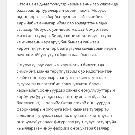
Оттон Саҥа дьыл түүнүгэр харыйа анныгар улахан да
бадаарактар туралларын көрөн, чахчы Моруос
оҕонньор кэлэн барбыт диэн итэҕэйээччибит.
Харыйабыт анныгар ийэм оҕо эрдэҕиттэн илдьэ
сылдьар Моруос оҕонньоро мэлдьи бочуоттаах
миэстигэр турара. Биирдэ кини мөһөөччүгэр туох
кэһиилээҕин көрөөрү убайбынаан хайытан
көрбүппүтүн, иһигэр баата угулла сылдьарын көрөн
олус хомойбуппутун өйдөөн хаалбыппын.
Ол урукку, оҕо сааһым харыйатын билигин да
симиибит, манна төрүппүтэрим оҕо эрдэхтэриттэн
кэлбит оонньуурдарынан уонна кыһыл уоттаах
сулуһунан киэргэтэбит. Кэлин улаатан баран
харыйабыт, оонньуурдар ханна оҥоһуллубуттарын
көрбүтүм (урут оҕо сылдьан ону дьыалайдаабат
буоллахпыт) — харыйа Осташевскай онньуурдар
фабрикаларын оҥоһуга эбит, сыаната түгэҕэр 10
солк. диэн сурулла сылдьар, ону кытта картонунан
оҥоһуллубут араас фигуралар (күн, сулус, остуоруйа
кыыллара) эмиэ бу фабрика оҥоһуктара бааллар.