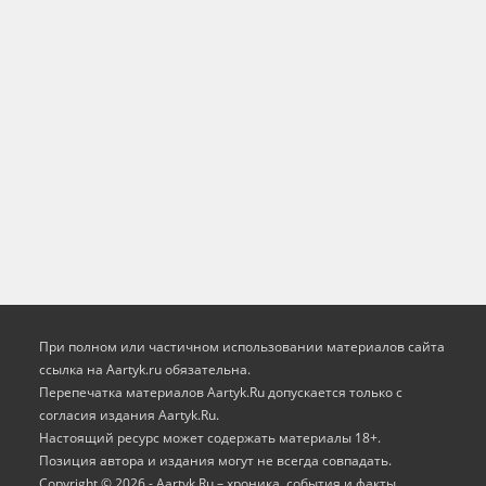
При полном или частичном использовании материалов сайта
ссылка на Aartyk.ru oбязательна.
Перепечатка материалов Aartyk.Ru допускается только с
согласия издания Aartyk.Ru.
Настоящий ресурс может содержать материалы 18+.
Позиция автора и издания могут не всегда совпадать.
Copyright © 2026 - Aartyk.Ru – хроника, события и факты.