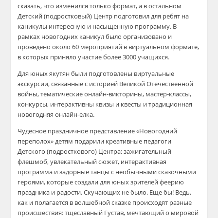
сказать, что изменился только формат, а в остальном
Детский (подростковый) Центр подготовил для ребят на
каникулы интересную и насыщенную программу. В
рамках новогодних каникул было организовано и
проведено около 60 мероприятий в виртуальном формате,
в которых приняло участие более 3000 учащихся.
Для юных якутян были подготовлены виртуальные
экскурсии, связанные с историей Великой Отечественной
войны, тематические онлайн-викторины, мастер-классы,
конкурсы, интерактивны квизы и квесты и традиционная
новогодняя онлайн-елка.
Чудесное праздничное представление «Новогодний
переполох» детям подарили креативные педагоги
Детского (подросткового) Центра: зажигательный
флешмоб, увлекательный сюжет, интерактивная
программа и задорные танцы с необычными сказочными
героями, которые создали для юных зрителей феерию
праздника и радости. Скучающих не было. Еще бы! Ведь,
как и полагается в волшебной сказке происходят разные
происшествия: тщеславный Густав, мечтающий о мировой