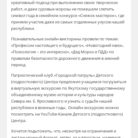
креативный подход при выполнении своих творческих
работ, и даже суровые морозы не помешали слепить
символ года в семейном конкурсе «Снежок-мастерок», где
приняли участие даже из самых отдаленных улусов нашей
республики.
Познавательные онлайн-викторины провели по темам:
«Профессии настоящего и будущего», «Новогодний квиз»,
«Психология – это интересно», «Дед Мороз и ПДД» по
правилам безопасности дорожного движения в зимний
период.
Патриотический клуб «Городской патруль» Детского
(подросткового) Центра предложил учащимся погрузиться
в виртуальную экскурсию по Якутскому государственному
объединённому музею истории и культуры народов
Севера им. Е. Ярославского и узнать о судьбе нашей
республики в военные годы. Онлайн-экскурсию можно
посмотреть на YouTube-Канале Детского (подросткового)
Центра.
Хочется подытожить, что, несмотря на ограничения и
дистанционный формат, детям, да и взрослым, надеемся,