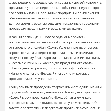
славе решил с помощью своих коварных друзей испортить
праздник и устроил переполох, чтобы никто не узнал про
его злобный план. Необычные сюрпризы и приключения
обеспечили всем многообразие ярких впечатлений на
долгое время, а веселые ведущие и сказочные персонажи
порадовали всех играми и веселыми шутками.
В самый первый день Нового года юные зрители
посмотрели спектакль-сказку «Пока горит в яранге огонь»
от народного ансамбля «Одун». Увлеченные творчеством
взрослые и дети интересно провели время и научились
чему-то новому благодаря мастер-классам «Символ года»,
«Веселые снежинки», «Декор для праздничного стола»,
«Новогодняя открытка», по мобильной фотообработке
«Ничего лишнего», «Веселый снеговичок», которые
просмотрели 5194 участников.
Конкурсы были проведены творческими объединениями и
студиями «Моя новогодняя елка», «Новогодний фристайл»,
«Сделай маску новогодней», «Волшебная снежинка»,
«Праздник к нам приходит», «В гостях у 12 месяцев». Ребята
вместе с родителями и педагогами проявили активность и