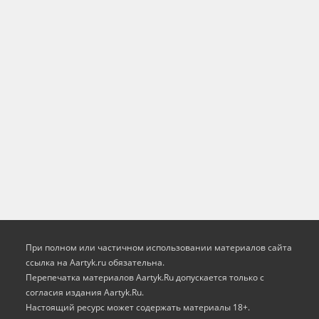
При полном или частичном использовании материалов сайта
ссылка на Aartyk.ru oбязательна.
Перепечатка материалов Aartyk.Ru допускается только с
согласия издания Aartyk.Ru.
Настоящий ресурс может содержать материалы 18+.